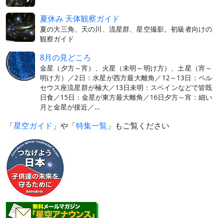
夏休み 天体観察ガイド
夏の大三角、天の川、流星群、星空撮影。初級者向けの
観察ガイド
8月の見どころ
金星（夕方～宵）、火星（未明～明け方）、土星（宵～
明け方）／2日：水星が西方最大離角／12～13日：ペル
セウス座流星群が極大／13日未明：スペインなどで皆既
日食／15日：金星が東方最大離角／16日夕方～宵：細い
月と金星が接近／…
「
星空ガイド
」や「
特集一覧
」もご覧ください