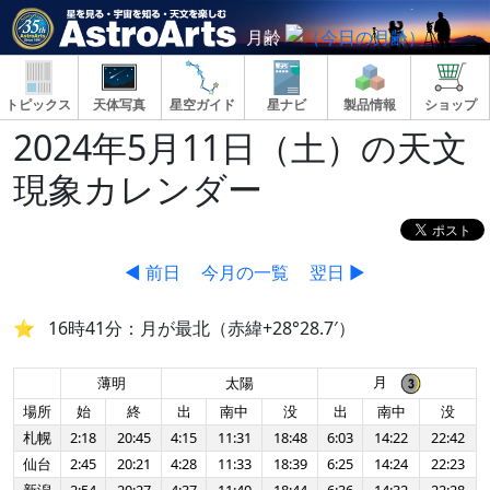
月齢
トピックス
天体写真
星空ガイド
星ナビ
製品情報
ショップ
2024年5月11日（土）の天文
現象カレンダー
◀ 前日
今月の一覧
翌日 ▶
16時41分：月が最北（赤緯+28°28.7′）
月
薄明
太陽
場所
始
終
出
南中
没
出
南中
没
札幌
2:18
20:45
4:15
11:31
18:48
6:03
14:22
22:42
仙台
2:45
20:21
4:28
11:33
18:39
6:25
14:24
22:23