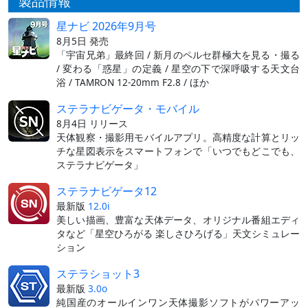
製品情報
星ナビ 2026年9月号
8月5日 発売
「宇宙兄弟」最終回 / 新月のペルセ群極大を見る・撮る
/ 変わる「惑星」の定義 / 星空の下で深呼吸する天文台
浴 / TAMRON 12-20mm F2.8 / ほか
ステラナビゲータ・モバイル
8月4日 リリース
天体観察・撮影用モバイルアプリ。高精度な計算とリッ
チな星図表示をスマートフォンで「いつでもどこでも、
ステラナビゲータ」
ステラナビゲータ12
最新版
12.0i
美しい描画、豊富な天体データ、オリジナル番組エディ
タなど「星空ひろがる 楽しさひろげる」天文シミュレー
ション
ステラショット3
最新版
3.0o
純国産のオールインワン天体撮影ソフトがパワーアッ