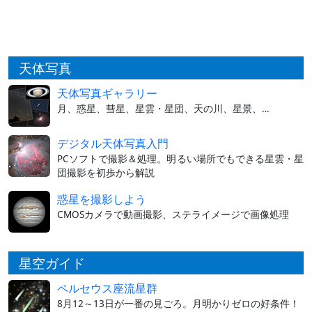
天体写真
天体写真ギャラリー
月、惑星、彗星、星雲・星団、天の川、星景、…
デジタル天体写真入門
PCソフトで撮影＆処理。明るい場所でもできる星雲・星
団撮影を初歩から解説
惑星を撮影しよう
CMOSカメラで動画撮影、ステライメージで画像処理
星空ガイド
ペルセウス座流星群
8月12～13日が一番の見ごろ。月明かりゼロの好条件！