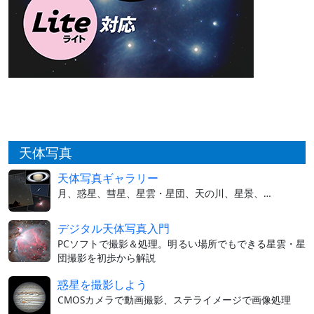
天体写真
天体写真ギャラリー
月、惑星、彗星、星雲・星団、天の川、星景、…
デジタル天体写真入門
PCソフトで撮影＆処理。明るい場所でもできる星雲・星
団撮影を初歩から解説
惑星を撮影しよう
CMOSカメラで動画撮影、ステライメージで画像処理