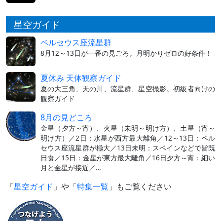
星空ガイド
ペルセウス座流星群
8月12～13日が一番の見ごろ。月明かりゼロの好条件！
夏休み 天体観察ガイド
夏の大三角、天の川、流星群、星空撮影。初級者向けの
観察ガイド
8月の見どころ
金星（夕方～宵）、火星（未明～明け方）、土星（宵～
明け方）／2日：水星が西方最大離角／12～13日：ペル
セウス座流星群が極大／13日未明：スペインなどで皆既
日食／15日：金星が東方最大離角／16日夕方～宵：細い
月と金星が接近／…
「
星空ガイド
」や「
特集一覧
」もご覧ください