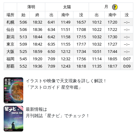
月
薄明
太陽
場所
始
終
出
南中
没
出
南中
没
札幌
5:06
18:32
6:41
11:49
16:57
10:12
17:20
--:--
仙台
5:06
18:36
6:34
11:51
17:08
10:22
17:22
--:--
新潟
5:13
18:44
6:42
11:58
17:15
10:32
17:30
--:--
東京
5:09
18:42
6:35
11:55
17:17
10:32
17:27
--:--
大阪
5:25
18:59
6:50
12:12
17:34
10:51
17:44
--:--
福岡
5:45
19:20
7:09
12:32
17:56
11:14
18:05
0:07
那覇
5:52
19:36
7:09
12:43
18:18
11:35
18:17
0:09
イラストや映像で天文現象を詳しく解説！
「アストロガイド 星空年鑑」
最新情報は
月刊雑誌「星ナビ」でチェック！