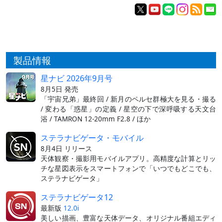
製品情報
星ナビ 2026年9月号
8月5日 発売
「宇宙兄弟」最終回 / 新月のペルセ群極大を見る・撮る
/ 変わる「惑星」の定義 / 星空の下で深呼吸する天文台
浴 / TAMRON 12-20mm F2.8 / ほか
ステラナビゲータ・モバイル
8月4日 リリース
天体観察・撮影用モバイルアプリ。高精度な計算とリッ
チな星図表示をスマートフォンで「いつでもどこでも、
ステラナビゲータ」
ステラナビゲータ12
最新版
12.0i
美しい描画、豊富な天体データ、オリジナル番組エディ