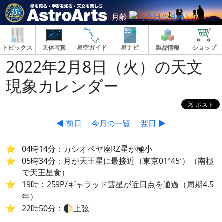
月齢
トピックス
天体写真
星空ガイド
星ナビ
製品情報
ショップ
2022年2月8日（火）の天文
現象カレンダー
◀ 前日
今月の一覧
翌日 ▶
04時14分：カシオペヤ座RZ星が極小
05時34分：月が天王星に最接近（東京01°45′）（南極
で天王星食）
19時：259P/ギャラッド彗星が近日点を通過（周期4.5
年）
22時50分：🌓上弦