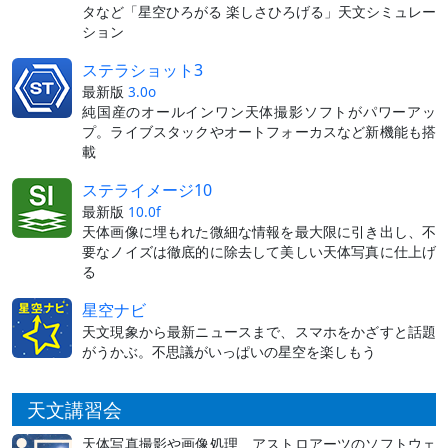
タなど「星空ひろがる 楽しさひろげる」天文シミュレー
ション
ステラショット3
最新版
3.0o
純国産のオールインワン天体撮影ソフトがパワーアッ
プ。ライブスタックやオートフォーカスなど新機能も搭
載
ステライメージ10
最新版
10.0f
天体画像に埋もれた微細な情報を最大限に引き出し、不
要なノイズは徹底的に除去して美しい天体写真に仕上げ
る
星空ナビ
天文現象から最新ニュースまで、スマホをかざすと話題
がうかぶ。不思議がいっぱいの星空を楽しもう
天文講習会
天体写真撮影や画像処理、アストロアーツのソフトウェ