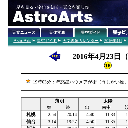
AstroArts
星空ガイド
天文現象カレンダー
2016年4月
2016年4月23日
19時03分：準惑星ハウメアが衝（うしかい座、1
薄明
太陽
始
終
出
南中
札幌
2:54
20:14
4:40
11:33
1
仙台
3:14
19:57
4:50
11:35
1