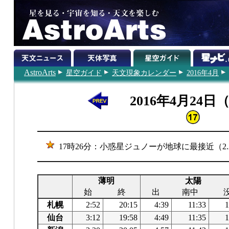
AstroArts
星空ガイド
天文現象カレンダー
2016年4月
2016年4月24日
17時26分：小惑星ジュノーが地球に最接近（2.2
薄明
太陽
始
終
出
南中
札幌
2:52
20:15
4:39
11:33
1
仙台
3:12
19:58
4:49
11:35
1