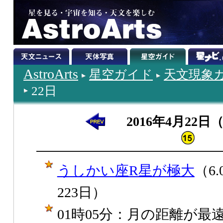
AstroArts
星空ガイド
天文現象
22日
2016年4月22日
うしかい座R星が極大
（6
223日）
01時05分：月の距離が最遠（