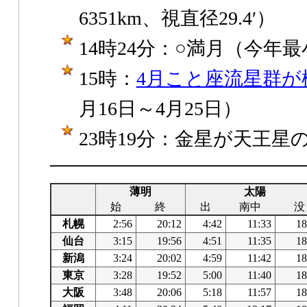
6351km、視直径29.4′）
14時24分：○満月（今年
15時：
4月こと座流星群が
月16日～4月25日）
23時19分：金星が天王星の南
薄明
太陽
始
終
出
南中
没
札幌
2:56
20:12
4:42
11:33
18
仙台
3:15
19:56
4:51
11:35
18
新潟
3:24
20:02
4:59
11:42
18
東京
3:28
19:52
5:00
11:40
18
大阪
3:48
20:06
5:18
11:57
18