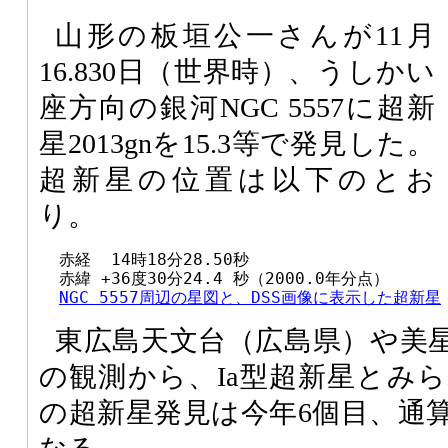
山形の板垣公一さんが11月
16.830日（世界時）、うしかい
座方向の銀河NGC 5557に超新
星2013gnを15.3等で発見した。
超新星の位置は以下のとお
り。
  赤経  14時18分28.50秒

  赤緯 +36度30分24.4 秒（2000.0年分点）

NGC 5557周辺の星図と、DSS画像に表示した超新星
東広島天文台（広島県）や美
の観測から、Ia型超新星とみ
の超新星発見は今年6個目、通算