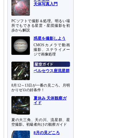
天体写真入門
PCソフトで撮影＆処理。明るい場
所でもできる星雲・星団撮影を初
歩から解説
惑星を撮影しよう
CMOSカメラで動画
撮影、ステライメー
ジで画像処理
ペルセウス座流星群
8月12～13日が一番の見ごろ。月明
かりゼロの好条件！
夏休み 天体観察ガ
イド
夏の大三角、天の川、流星群、星
空撮影。初級者向けの観察ガイド
8月の見どころ