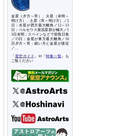
金星（夕方～宵）、火星（未明～
明け方）、土星（宵～明け方）／2
日：水星が西方最大離角／12～13
日：ペルセウス座流星群が極大／1
3日未明：スペインなどで皆既日食
／15日：金星が東方最大離角／16
日夕方～宵：細い月と金星が接近
／…
「
星空ガイド
」や「
特集一覧
」も
ご覧ください