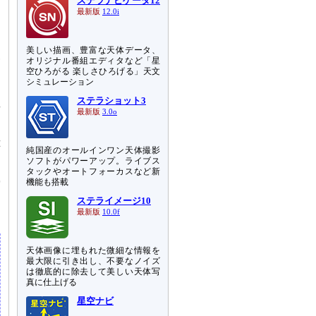
ステラナビゲータ12
し
最新版
12.0i
を
美しい描画、豊富な天体データ、
査
オリジナル番組エディタなど「星
空ひろがる 楽しさひろげる」天文
シミュレーション
と
ステラショット3
星
最新版
3.0o
星
画
純国産のオールインワン天体撮影
ソフトがパワーアップ。ライブス
タックやオートフォーカスなど新
機能も搭載
突
」
ステライメージ10
最新版
10.0f
天体画像に埋もれた微細な情報を
最大限に引き出し、不要なノイズ
は徹底的に除去して美しい天体写
真に仕上げる
星空ナビ