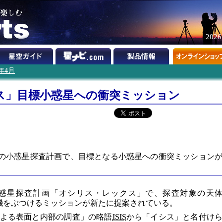
202
3年4月
ス」目標小惑星への衝突ミッション
SAの小惑星探査計画で、目標となる小惑星への衝突ミッション
の小惑星探査計画「オシリス・レックス」で、探査対象の天
36」に衝突機をぶつけるミッションが新たに提案されている。
よる表面と内部の調査」の略語
ISIS
から「イシス」と名付け