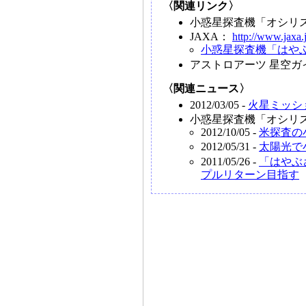
〈関連リンク〉
小惑星探査機「オシリ
JAXA：
http://www.jaxa.
小惑星探査機「はやぶ
アストロアーツ 星空ガ
〈関連ニュース〉
2012/03/05 -
火星ミッシ
小惑星探査機「オシリ
2012/10/05 -
米探査の
2012/05/31 -
太陽光で
2011/05/26 -
「はやぶさ
プルリターン目指す