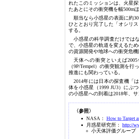
れたこのミッションは、火星探
たあとにその衝突機を幅500
順当なら小惑星の表面に約3
ひととおり完了した「オシリス
する。
小惑星の科学調査だけでは
で、小惑星の軌道を変えるため
の資源開発や地球への衝突危機
天体への衝突といえば20
（9P/Tempel）の衝突観
推進にも関わっている。
2014年には日本の探査機
体を小惑星（1999 JU3）
の小惑星への到着は2018年、
〈参照〉
NASA：
How to Target a
月惑星研究所：
http://w
小天体評価グループ（