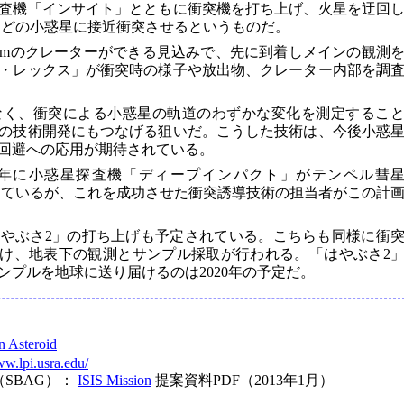
査機「インサイト」とともに衝突機を打ち上げ、火星を迂回
mほどの小惑星に接近衝突させるというものだ。
0mのクレーターができる見込みで、先に到着しメインの観測
・レックス」が衝突時の様子や放出物、クレーター内部を調
なく、衝突による小惑星の軌道のわずかな変化を測定するこ
の技術開発にもつなげる狙いだ。こうした技術は、今後小惑
回避への応用が期待されている。
05年に小惑星探査機「ディープインパクト」がテンペル彗
測を行っているが、これを成功させた衝突誘導技術の担当者がこの計
「はやぶさ2」の打ち上げも予定されている。こちらも同様に衝
にぶつけ、地表下の観測とサンプル採取が行われる。「はやぶさ2
サンプルを地球に送り届けるのは2020年の予定だ。
n Asteroid
ww.lpi.usra.edu/
SBAG）：
ISIS Mission
提案資料PDF（2013年1月）