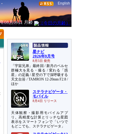
English
6年08月06日
月齢
星ナビ
2026年9月号
8月5日 発売
「宇宙兄弟」最終回 / 新月のペルセ
群極大を見る・撮る / 変わる「惑
星」の定義 / 星空の下で深呼吸する
天文台浴 / TAMRON 12-20mm F2.8 /
ほか
ステラナビゲータ・
が
モバイル
8月4日 リリース
天体観察・撮影用モバイルアプ
体
リ。高精度な計算とリッチな星図
表示をスマートフォンで「いつで
もどこでも、ステラナビゲータ」
ら