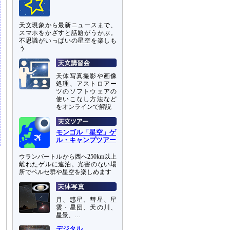
天文現象から最新ニュースまで、
スマホをかざすと話題がうかぶ。
不思議がいっぱいの星空を楽しも
う
天体写真撮影や画像
処理、アストロアー
ツのソフトウェアの
使いこなし方法など
をオンラインで解説
モンゴル「星空」ゲ
ル・キャンプツアー
ウランバートルから西へ250km以上
離れたゲルに連泊。光害のない場
所でペルセ群や星空を楽しめます
月、惑星、彗星、星
雲・星団、天の川、
星景、…
デジタル