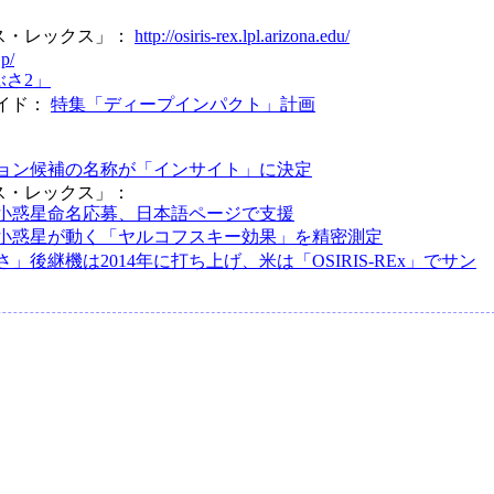
ス・レックス」：
http://osiris-rex.lpl.arizona.edu/
jp/
さ2」
イド：
特集「ディープインパクト」計画
ョン候補の名称が「インサイト」に決定
ス・レックス」：
小惑星命名応募、日本語ページで支援
小惑星が動く「ヤルコフスキー効果」を精密測定
」後継機は2014年に打ち上げ、米は「OSIRIS-REx」でサン