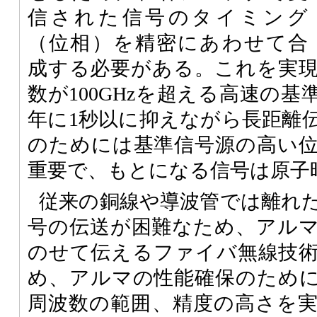
信された信号のタイミング
（位相）を精密にあわせて合
成する必要がある。これを実
数が100GHzを超える高速の基
年に1秒以に抑えながら長距離
のためには基準信号源の高い
重要で、もとになる信号は原子
従来の銅線や導波管では離れ
号の伝送が困難なため、アル
のせて伝えるファイバ無線技
め、アルマの性能確保のため
周波数の範囲、精度の高さを