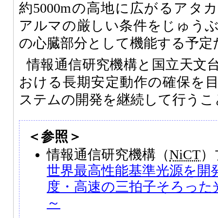
約5000mの高地に広がるアタ
アルマの厳しい条件をじゅう
の心臓部分として機能する予定
情報通信研究機構と国立天文
おける長期安定動作の確保を
ステムの開発を継続して行うこ
＜参照＞
情報通信研究機構（
NiCT
）
世界最高性能基準光源を開発
度・高速の三拍子そろった
～