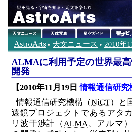
AstroArts
天文ニュース
2010年
ALMAに利用予定の世界最
開発
【2010年11月19日
情報通信研究
情報通信研究機構（
NiCT
）と
遠鏡プロジェクトであるアタ
リ波干渉計（
ALMA
、アルマ）