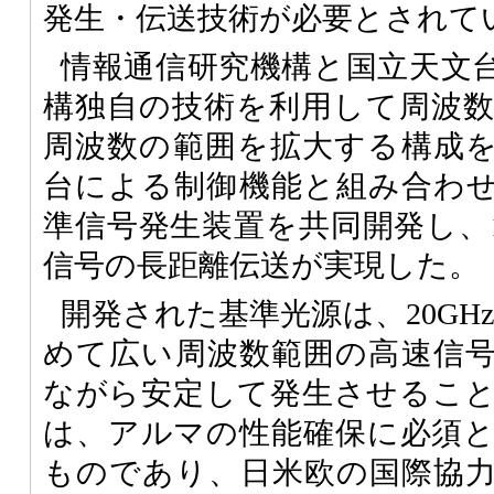
発生・伝送技術が必要とされて
情報通信研究機構と国立天文
構独自の技術を利用して周波
周波数の範囲を拡大する構成
台による制御機能と組み合わ
準信号発生装置を共同開発し、1
信号の長距離伝送が実現した。
開発された基準光源は、20GHz
めて広い周波数範囲の高速信
ながら安定して発生させるこ
は、アルマの性能確保に必須
ものであり、日米欧の国際協