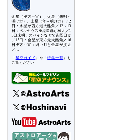
金星（夕方～宵）、火星（未明～
明け方）、土星（宵～明け方）／2
日：水星が西方最大離角／12～13
日：ペルセウス座流星群が極大／1
3日未明：スペインなどで皆既日食
／15日：金星が東方最大離角／16
日夕方～宵：細い月と金星が接近
／…
「
星空ガイド
」や「
特集一覧
」も
ご覧ください