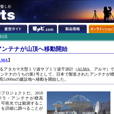
202
9年9月
アンテナが山頂へ移動開始
LMA
】
るアタカマ大型ミリ波サブミリ波干渉計（
ALMA
、アルマ）
アンテナのうちの第1号として、日本で製造されたアンテナが
標高5,000mの建設地へ移動を開始した。
プロジェクトだ。2010
ボラ・アンテナが標高
び、可視光では観測するこ
トを詳細に調べることが