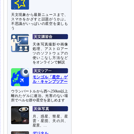
天文現象から最新ニュースまで、
スマホをかざすと話題がうかぶ。
不思議がいっぱいの星空を楽しも
う
天体写真撮影や画像
処理、アストロアー
ツのソフトウェアの
使いこなし方法など
をオンラインで解説
モンゴル「星空」ゲ
ル・キャンプツアー
ウランバートルから西へ250km以上
離れたゲルに連泊。光害のない場
所でペルセ群や星空を楽しめます
月、惑星、彗星、星
雲・星団、天の川、
星景、…
デジタル