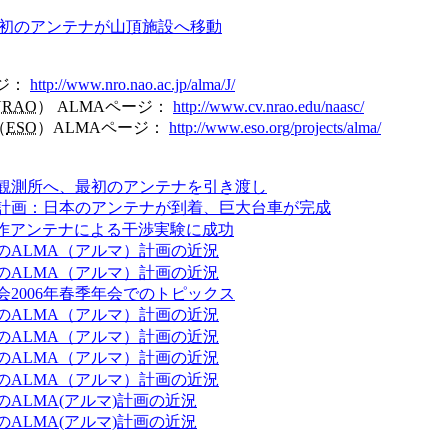
初のアンテナが山頂施設へ移動
ージ：
http://www.nro.nao.ac.jp/alma/J/
NRAO
） ALMAページ：
http://www.cv.nrao.edu/naasc/
（
ESO
）ALMAページ：
http://www.eso.org/projects/alma/
A観測所へ、最初のアンテナを引き渡し
A計画：日本のアンテナが到着、巨大台車が完成
試作アンテナによる干渉実験に成功
のALMA（アルマ）計画の近況
のALMA（アルマ）計画の近況
会2006年春季年会でのトピックス
のALMA（アルマ）計画の近況
のALMA（アルマ）計画の近況
のALMA（アルマ）計画の近況
のALMA（アルマ）計画の近況
ALMA(アルマ)計画の近況
ALMA(アルマ)計画の近況