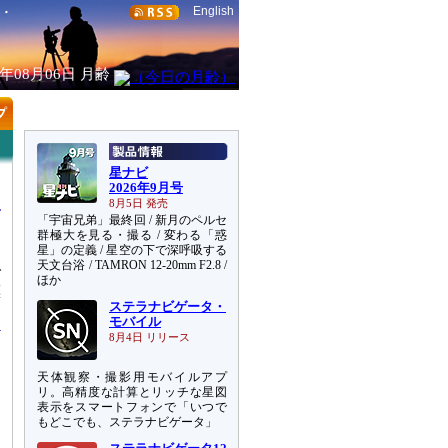
English
6年08月06日
月齢
星ナビ
2026年9月号
8月5日 発売
「宇宙兄弟」最終回 / 新月のペルセ
群極大を見る・撮る / 変わる「惑
星」の定義 / 星空の下で深呼吸する
天文台浴 / TAMRON 12-20mm F2.8 /
で
ほか
標
ステラナビゲータ・
モバイル
8月4日 リリース
天体観察・撮影用モバイルアプ
リ。高精度な計算とリッチな星図
表示をスマートフォンで「いつで
もどこでも、ステラナビゲータ」