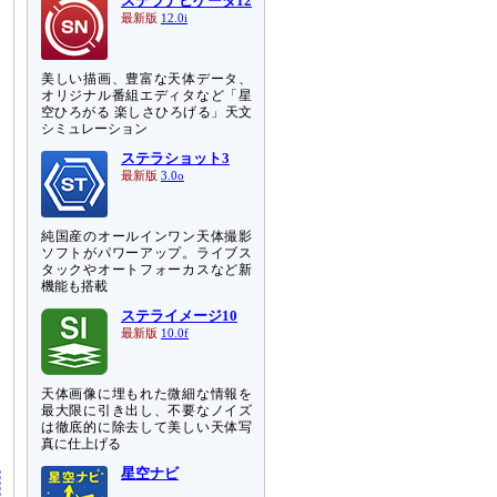
ステラナビゲータ12
最新版
12.0i
美しい描画、豊富な天体データ、
オリジナル番組エディタなど「星
空ひろがる 楽しさひろげる」天文
シミュレーション
ステラショット3
最新版
3.0o
純国産のオールインワン天体撮影
ソフトがパワーアップ。ライブス
タックやオートフォーカスなど新
機能も搭載
ステライメージ10
最新版
10.0f
天体画像に埋もれた微細な情報を
最大限に引き出し、不要なノイズ
は徹底的に除去して美しい天体写
真に仕上げる
星空ナビ