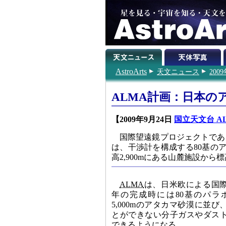
AstroArts
天文ニュース
200
ALMA計画：日本の
【2009年9月24日
国立天文台 A
国際望遠鏡プロジェクトであ
は、干渉計を構成する80基の
高2,900mにある山麓施設から
ALMA
は、日米欧による国際
年の完成時には80基のパラ
5,000mのアタカマ砂漠に並
とができない分子ガスやダス
できるようになる。