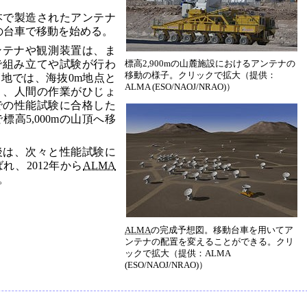
本で製造されたアンテナ
用の台車で移動を始める。
ンテナや観測装置は、ま
設で組み立てや試験が行わ
標高2,900mの山麓施設におけるアンテナの
移動の様子。クリックで拡大（提供：
高地では、海抜0m地点と
ALMA (ESO/NAOJ/NRAO)）
く、人間の作業がひじょ
での性能試験に合格した
高5,000mの山頂へ移
後は、次々と性能試験に
、2012年から
ALMA
。
ALMA
の完成予想図。移動台車を用いてア
ンテナの配置を変えることができる。クリ
ックで拡大（提供：ALMA
(ESO/NAOJ/NRAO)）