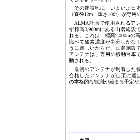
その建設地に、いよいよ日
（直径12m、重さ100t）が専
ALMA
計画で使用されるア
ず標高2,900mにある山麓施
れる。これは、標高5,000mの
比べて酸素濃度が半分しかな
うに難しいからだ。山麓施設
アンテナは、専用の移動台車で標
動される。
最初のアンテナが到着した
合格したアンテナが山頂に運ばれ
の本格的な観測が始まる予定だ