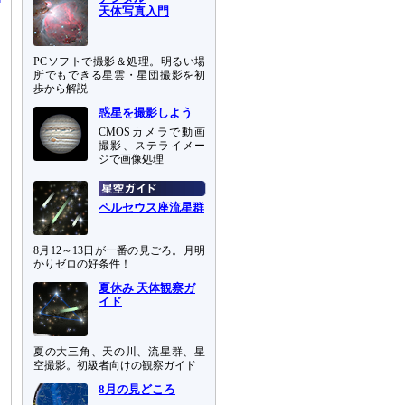
天体写真入門
PCソフトで撮影＆処理。明るい場
所でもできる星雲・星団撮影を初
歩から解説
惑星を撮影しよう
CMOSカメラで動画
撮影、ステライメー
ジで画像処理
ペルセウス座流星群
8月12～13日が一番の見ごろ。月明
かりゼロの好条件！
夏休み 天体観察ガ
イド
夏の大三角、天の川、流星群、星
空撮影。初級者向けの観察ガイド
8月の見どころ