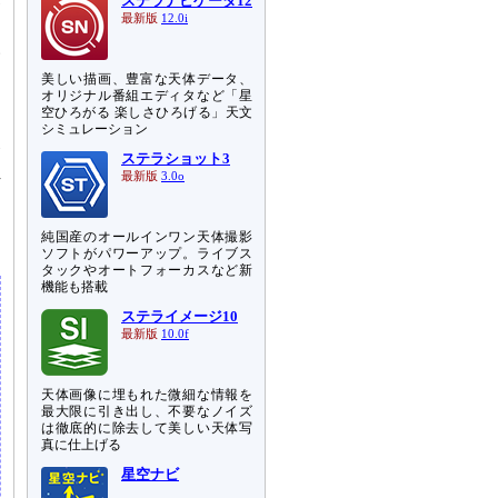
ステラナビゲータ12
最新版
12.0i
い
し
美しい描画、豊富な天体データ、
オリジナル番組エディタなど「星
空ひろがる 楽しさひろげる」天文
ォ
シミュレーション
発
ステラショット3
員
最新版
3.0o
ク
純国産のオールインワン天体撮影
ソフトがパワーアップ。ライブス
タックやオートフォーカスなど新
機能も搭載
ステライメージ10
最新版
10.0f
天体画像に埋もれた微細な情報を
最大限に引き出し、不要なノイズ
は徹底的に除去して美しい天体写
真に仕上げる
星空ナビ