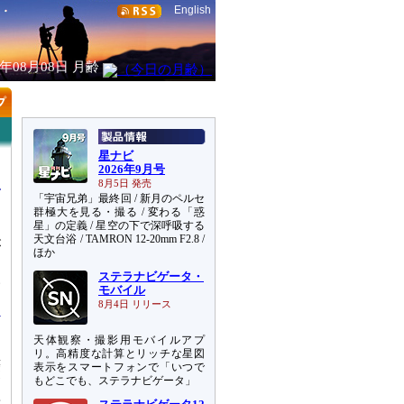
English
6年08月08日
月齢
星ナビ
2026年9月号
8月5日 発売
「宇宙兄弟」最終回 / 新月のペルセ
群極大を見る・撮る / 変わる「惑
星」の定義 / 星空の下で深呼吸する
天文台浴 / TAMRON 12-20mm F2.8 /
が
ほか
開
ステラナビゲータ・
い
モバイル
8月4日 リリース
天体観察・撮影用モバイルアプ
あ
リ。高精度な計算とリッチな星図
菱
表示をスマートフォンで「いつで
もどこでも、ステラナビゲータ」
高
乗