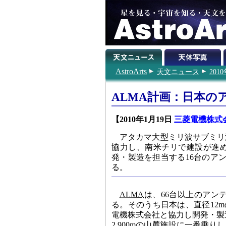
AstroArts
天文ニュース
201
ALMA計画：日本の
【2010年1月19日
三菱電機株式
アタカマ大型ミリ波サブミリ
協力し、南米チリで建設が進
発・製造を担当する16台のア
る。
ALMA
は、66台以上のアン
る。そのうち日本は、直径12m
電機株式会社と協力し開発・製造
2,900mの山麓施設に一番乗り