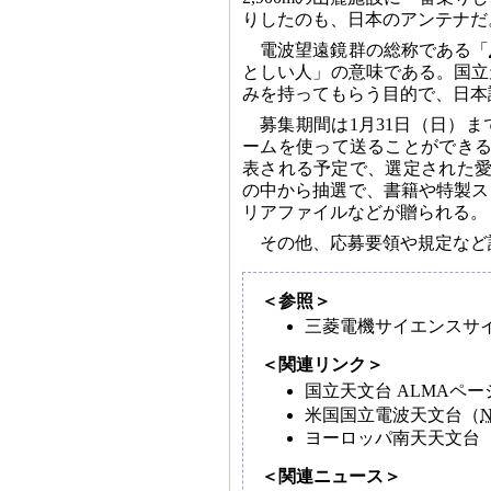
りしたのも、日本のアンテナだ
電波望遠鏡群の総称である「
としい人」の意味である。国立
みを持ってもらう目的で、日本
募集期間は1月31日（日）
ームを使って送ることができる
表される予定で、選定された愛
の中から抽選で、書籍や特製ス
リアファイルなどが贈られる。
その他、応募要領や規定など
＜参照＞
三菱電機サイエンスサ
＜関連リンク＞
国立天文台 ALMAペ
米国国立電波天文台（
ヨーロッパ南天天文台
＜関連ニュース＞