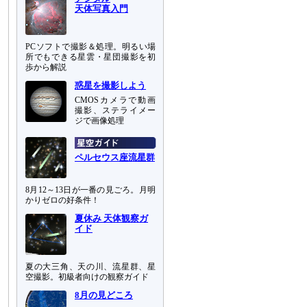
天体写真入門
PCソフトで撮影＆処理。明るい場
所でもできる星雲・星団撮影を初
歩から解説
惑星を撮影しよう
CMOSカメラで動画
撮影、ステライメー
ジで画像処理
ペルセウス座流星群
8月12～13日が一番の見ごろ。月明
かりゼロの好条件！
夏休み 天体観察ガ
イド
夏の大三角、天の川、流星群、星
空撮影。初級者向けの観察ガイド
8月の見どころ