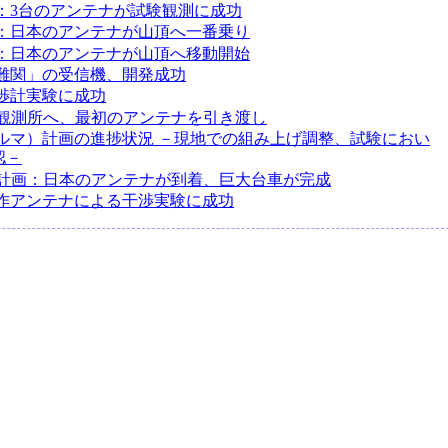
画：3台のアンテナが試験観測に成功
画：日本のアンテナが山頂へ一番乗り
画：日本のアンテナが山頂へ移動開始
最難関」の受信機、開発成功
干渉計実験に成功
A観測所へ、最初のアンテナを引き渡し
アルマ）計画の進捗状況 －現地での組み上げ調整、試験におい
認－
A計画：日本のアンテナが到着、巨大台車が完成
試作アンテナによる干渉実験に成功