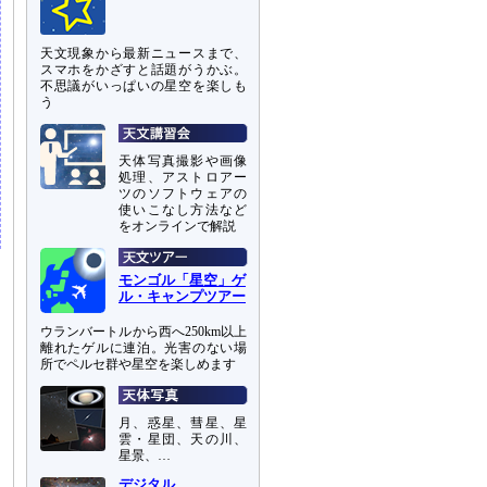
天文現象から最新ニュースまで、
スマホをかざすと話題がうかぶ。
不思議がいっぱいの星空を楽しも
う
天体写真撮影や画像
処理、アストロアー
ツのソフトウェアの
使いこなし方法など
をオンラインで解説
モンゴル「星空」ゲ
ル・キャンプツアー
ウランバートルから西へ250km以上
離れたゲルに連泊。光害のない場
所でペルセ群や星空を楽しめます
月、惑星、彗星、星
雲・星団、天の川、
星景、…
デジタル