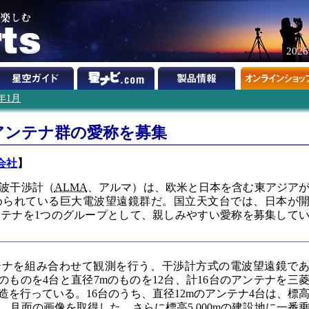
202
0年1月
アンテナ群の愛称を募集
会社
】
波干渉計（
ALMA
、アルマ）は、欧米と日本を含む東アジア
められている巨大電波望遠鏡群だ。国立天文台では、日本が
ンテナを1つのグループとして、親しみやすい愛称を募集して
テナを組み合わせて観測を行う、干渉計方式の電波望遠鏡で
のものを4台と直径7mのものを12台、計16台のアンテナを三
を行っている。16台のうち、直径12mのアンテナ4台は、標
し、月面の画像を取得した。さらに標高5,000mの建設地に一番