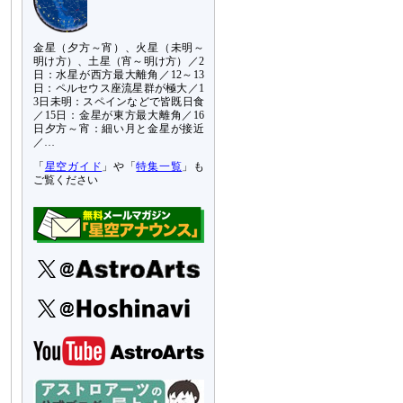
金星（夕方～宵）、火星（未明～
明け方）、土星（宵～明け方）／2
日：水星が西方最大離角／12～13
日：ペルセウス座流星群が極大／1
3日未明：スペインなどで皆既日食
／15日：金星が東方最大離角／16
日夕方～宵：細い月と金星が接近
／…
「
星空ガイド
」や「
特集一覧
」も
ご覧ください