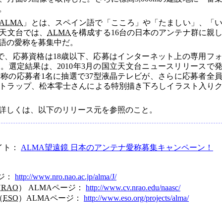
。
ALMA
」とは、スペイン語で「こころ」や「たましい」、「
天文台では、
ALMA
を構成する16台の日本のアンテナ群に親
語の愛称を募集中だ。
まで、応募資格は18歳以下、応募はインターネット上の専用フ
。選定結果は、2010年3月の国立天文台ニュースリリースで
称の応募者1名に抽選で37型液晶テレビが、さらに応募者全
トラップ、松本零士さんによる特別描き下ろしイラスト入り
詳しくは、以下のリリース元を参照のこと。
イト：
ALMA望遠鏡 日本のアンテナ愛称募集キャンペーン！
ージ：
http://www.nro.nao.ac.jp/alma/J/
NRAO
） ALMAページ：
http://www.cv.nrao.edu/naasc/
（
ESO
）ALMAページ：
http://www.eso.org/projects/alma/