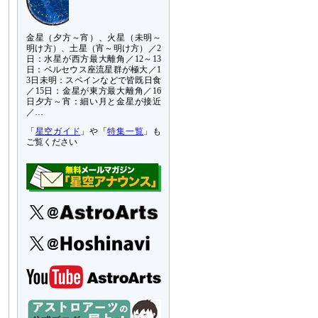
金星（夕方～宵）、火星（未明～
明け方）、土星（宵～明け方）／2
日：水星が西方最大離角／12～13
日：ペルセウス座流星群が極大／1
3日未明：スペインなどで皆既日食
／15日：金星が東方最大離角／16
日夕方～宵：細い月と金星が接近
／…
「
星空ガイド
」や「
特集一覧
」も
ご覧ください