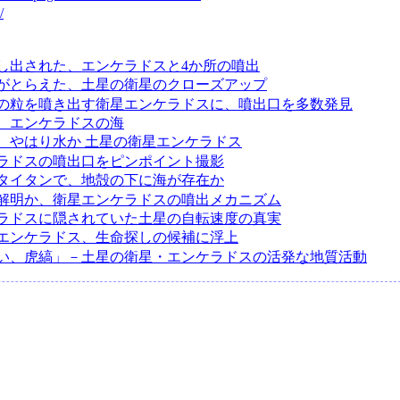
/
し出された、エンケラドスと4か所の噴出
がとらえた、土星の衛星のクローズアップ
の粒を噴き出す衛星エンケラドスに、噴出口を多数発見
、エンケラドスの海
、やはり水か 土星の衛星エンケラドス
ラドスの噴出口をピンポイント撮影
タイタンで、地殻の下に海が存在か
解明か、衛星エンケラドスの噴出メカニズム
ラドスに隠されていた土星の自転速度の真実
エンケラドス、生命探しの候補に浮上
い、虎縞」－土星の衛星・エンケラドスの活発な地質活動