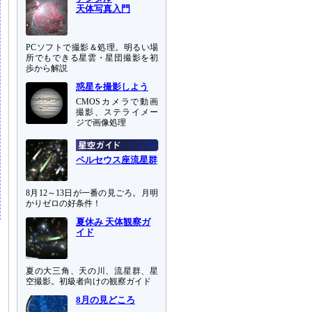
天体写真入門
PCソフトで撮影＆処理。明るい場
所でもできる星雲・星団撮影を初
歩から解説
惑星を撮影しよう
CMOSカメラで動画
撮影、ステライメー
ジで画像処理
ペルセウス座流星群
8月12～13日が一番の見ごろ。月明
かりゼロの好条件！
夏休み 天体観察ガ
イド
夏の大三角、天の川、流星群、星
空撮影。初級者向けの観察ガイド
8月の見どころ