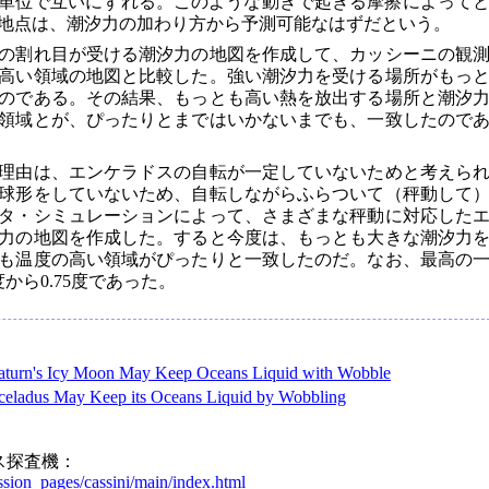
m単位で互いにずれる。このような動きで起きる摩擦によって
地点は、潮汐力の加わり方から予測可能なはずだという。
の割れ目が受ける潮汐力の地図を作成して、カッシーニの観
高い領域の地図と比較した。強い潮汐力を受ける場所がもっ
のである。その結果、もっとも高い熱を放出する場所と潮汐
領域とが、ぴったりとまではいかないまでも、一致したので
理由は、エンケラドスの自転が一定していないためと考えら
球形をしていないため、自転しながらふらついて（秤動して
タ・シミュレーションによって、さまざまな秤動に対応した
力の地図を作成した。すると今度は、もっとも大きな潮汐力
も温度の高い領域がぴったりと一致したのだ。なお、最高の
から0.75度であった。
aturn's Icy Moon May Keep Oceans Liquid with Wobble
celadus May Keep its Oceans Liquid by Wobbling
ス探査機：
sion_pages/cassini/main/index.html