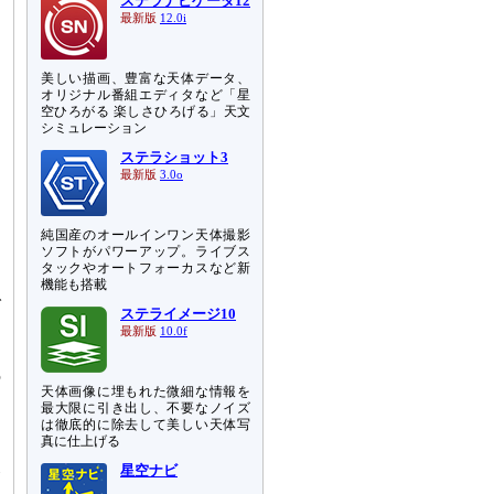
ステラナビゲータ12
最新版
12.0i
美しい描画、豊富な天体データ、
オリジナル番組エディタなど「星
空ひろがる 楽しさひろげる」天文
シミュレーション
ステラショット3
最新版
3.0o
ほ
純国産のオールインワン天体撮影
ソフトがパワーアップ。ライブス
を
タックやオートフォーカスなど新
ま
機能も搭載
で
ステライメージ10
最新版
10.0f
ー
の
天体画像に埋もれた微細な情報を
に
最大限に引き出し、不要なノイズ
起
は徹底的に除去して美しい天体写
真に仕上げる
星空ナビ
合