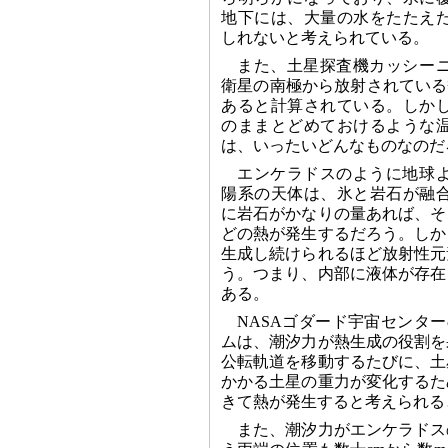
地下には、大量の水をたたえ
しれないと考えられている。
また、土星探査機カッシー
衛星の南極から放射されている
あると計算されている。しか
のままとどめておけるような
は、いったいどんなものなのだ
エンケラドスのように地球
陽系の天体は、氷と岩石が融
に岩石がかなりの量あれば、そ
どの熱が発生するだろう。しか
生成し続けられるほど放射性元
う。つまり、内部に液体が存在
ある。
NASAゴダード宇宙センターの
ムは、潮汐力が熱生成の役割を
公転軌道を移動するたびに、土
かかる土星の重力が変化するた
きて熱が発生すると考えられる
また、潮汐力がエンケラドス