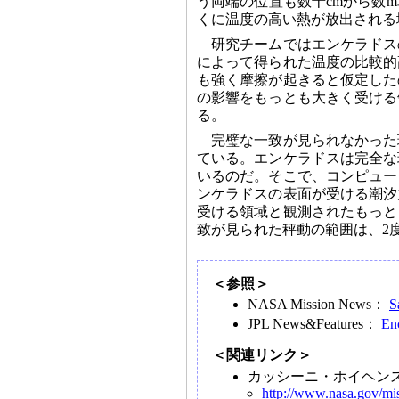
う両端の位置も数十cmから数
くに温度の高い熱が放出される
研究チームではエンケラドス
によって得られた温度の比較的
も強く摩擦が起きると仮定した
の影響をもっとも大きく受ける
る。
完璧な一致が見られなかった
ている。エンケラドスは完全な
いるのだ。そこで、コンピュー
ンケラドスの表面が受ける潮汐
受ける領域と観測されたもっと
致が見られた秤動の範囲は、2度
＜参照＞
NASA Mission News：
S
JPL News&Features：
En
＜関連リンク＞
カッシーニ・ホイヘン
http://www.nasa.gov/mis