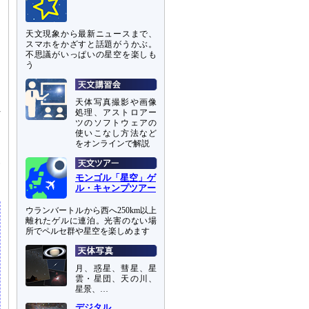
と
測
天文現象から最新ニュースまで、
スマホをかざすと話題がうかぶ。
と
不思議がいっぱいの星空を楽しも
力
う
あ
天体写真撮影や画像
れ
処理、アストロアー
）
ツのソフトウェアの
使いこなし方法など
エ
をオンラインで解説
を
一
モンゴル「星空」ゲ
ル・キャンプツアー
ウランバートルから西へ250km以上
離れたゲルに連泊。光害のない場
所でペルセ群や星空を楽しめます
月、惑星、彗星、星
雲・星団、天の川、
星景、…
デジタル