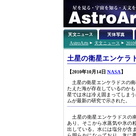
AstroArts
天文ニュース
201
土星の衛星エンケラ
【2010年10月14日
NASA
】
土星の衛星エンケラドスの南
たえた海が存在しているのかも
星では水は冷え固まってしまう
ムが最新の研究で示された。
土星の衛星エンケラドスの
あり、そこから水蒸気や氷の
出している。水には塩分が含
ら明らかになっており、氷に