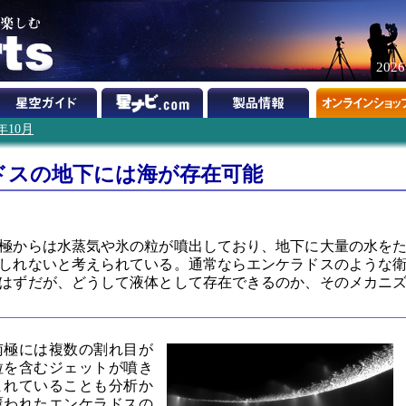
202
0年10月
ドスの地下には海が存在可能
極からは水蒸気や氷の粒が噴出しており、地下に大量の水を
しれないと考えられている。通常ならエンケラドスのような
はずだが、どうして液体として存在できるのか、そのメカニ
南極には複数の割れ目が
粒を含むジェットが噴き
まれていることも分析か
覆われたエンケラドスの