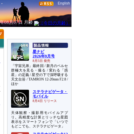
English
6年08月07日
月齢
星ナビ
2026年9月号
8月5日 発売
「宇宙兄弟」最終回 / 新月のペルセ
群極大を見る・撮る / 変わる「惑
星」の定義 / 星空の下で深呼吸する
天文台浴 / TAMRON 12-20mm F2.8 /
た
ほか
衛
ステラナビゲータ・
ズ
モバイル
8月4日 リリース
天体観察・撮影用モバイルアプ
リ。高精度な計算とリッチな星図
表示をスマートフォンで「いつで
もどこでも、ステラナビゲータ」