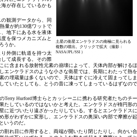
た海が存在しているかも
ニの観測データから、同
熱量が約130億ワットで
し、地下にある水を液体
温度を保つメカニズムと
土星の衛星エンケラドスの南極に見られる
ろうか。
複数の噴出。クリックで拡大（撮影：
NASA/JPL/SSI ）
より外側に軌道を持つ太
合して成長する。その際
こに含まれる放射性元素の崩壊によって、天体内部が解ける
しエンケラドスのような小さな衛星では、長期にわたって熱
素の埋蔵量は多くないので、天体はすぐに冷えて固まってし
していたとしても、とうの昔に凍ってしまっているはずなの
Terry Hurford博士らとカッシーニに携わる研究者たちのチ
果たしているのではないかと考えた。エンケラドスが楕円形
星に近づいたり遠ざかったりしている。するとエンケラドス
め形がわずかに変形し、エンケラドスの奥深い内部で摩擦が
というのだ。
の割れ目に作用すると、両端が開いたり閉じたりし、向かい