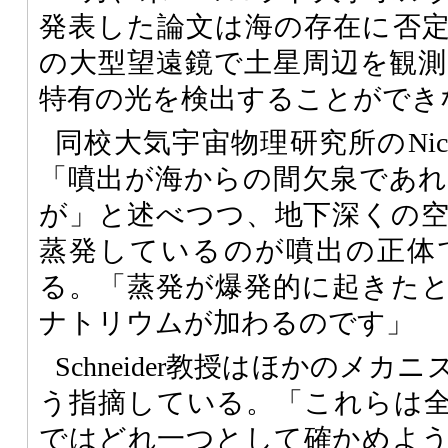
発表した論文は海の存在に否
の大型望遠鏡で土星周辺を観
特有の光を検出することができ
同校大気宇宙物理研究所のNichola
「噴出が海からの間欠泉であ
が」と述べつつ、地下深くの
蒸発しているのが噴出の正体
る。「蒸発が爆発的に起きた
ナトリウムが加わるのです」
Schneider教授はほかのメ
う指摘している。「これらは
ではどれ一つとして確かめよ