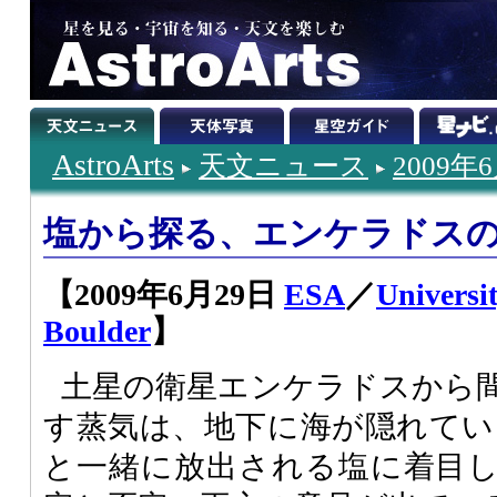
AstroArts
天文ニュース
2009年
塩から探る、エンケラドス
【2009年6月29日
ESA
／
Universi
Boulder
】
土星の衛星エンケラドスから
す蒸気は、地下に海が隠れてい
と一緒に放出される塩に着目