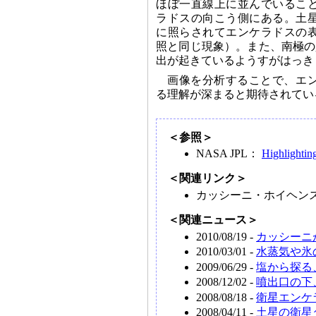
ほぼ一直線上に並んでいるこ
ラドスの向こう側にある。土
に照らされてエンケラドスの
照と同じ現象）。また、南極の
出が起きているようすがはっき
画像を分析することで、エ
る理解が深まると期待されてい
＜参照＞
NASA JPL：
Highlightin
＜関連リンク＞
カッシーニ・ホイヘン
＜関連ニュース＞
2010/08/19 -
カッシーニ
2010/03/01 -
水蒸気や氷
2009/06/29 -
塩から探る
2008/12/02 -
噴出口の下
2008/08/18 -
衛星エンケ
2008/04/11 -
土星の衛星