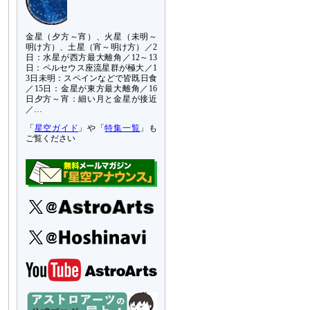
金星（夕方～宵）、火星（未明～
明け方）、土星（宵～明け方）／2
日：水星が西方最大離角／12～13
日：ペルセウス座流星群が極大／1
3日未明：スペインなどで皆既日食
／15日：金星が東方最大離角／16
日夕方～宵：細い月と金星が接近
／…
「
星空ガイド
」や「
特集一覧
」も
ご覧ください