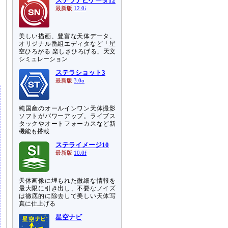
ステラナビゲータ12
最新版
12.0i
美しい描画、豊富な天体データ、
オリジナル番組エディタなど「星
空ひろがる 楽しさひろげる」天文
シミュレーション
ステラショット3
最新版
3.0o
純国産のオールインワン天体撮影
ソフトがパワーアップ。ライブス
タックやオートフォーカスなど新
機能も搭載
ステライメージ10
最新版
10.0f
天体画像に埋もれた微細な情報を
最大限に引き出し、不要なノイズ
は徹底的に除去して美しい天体写
真に仕上げる
星空ナビ