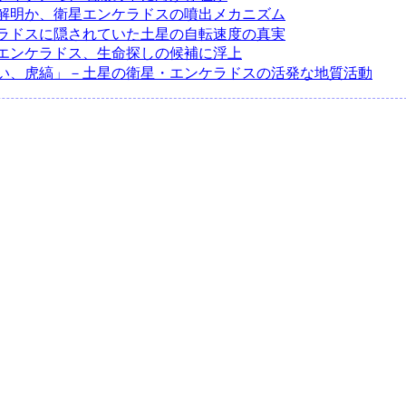
解明か、衛星エンケラドスの噴出メカニズム
ラドスに隠されていた土星の自転速度の真実
エンケラドス、生命探しの候補に浮上
い、虎縞」－土星の衛星・エンケラドスの活発な地質活動