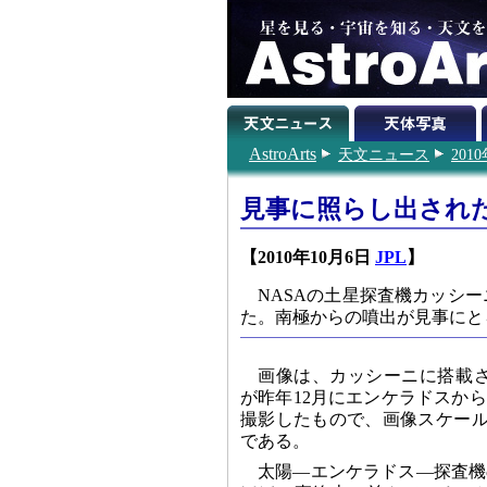
AstroArts
天文ニュース
201
見事に照らし出され
【2010年10月6日
JPL
】
NASAの土星探査機カッシ
た。南極からの噴出が見事にと
画像は、カッシーニに搭載
が昨年12月にエンケラドスから約6
撮影したもので、画像スケール
である。
太陽―エンケラドス―探査機