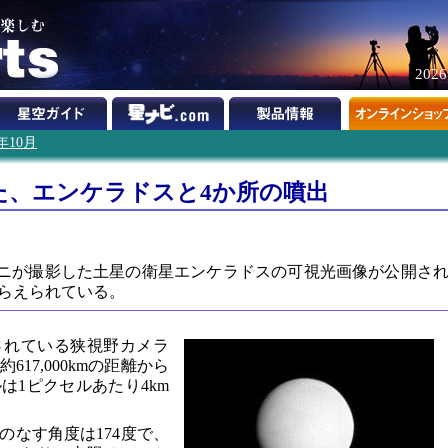
202
0年10月
た、エンケラドスと4か所の噴出
ーニが撮影した土星の衛星エンケラドスの可視光画像が公開さ
らえられている。
されている狭視野カメラ
17,000kmの距離から
は1ピクセルあたり4km
のなす角度は174度で、