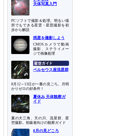
天体写真入門
PCソフトで撮影＆処理。明るい場
所でもできる星雲・星団撮影を初
歩から解説
惑星を撮影しよう
CMOSカメラで動画
撮影、ステライメー
ジで画像処理
ペルセウス座流星群
8月12～13日が一番の見ごろ。月明
かりゼロの好条件！
夏休み 天体観察ガ
イド
夏の大三角、天の川、流星群、星
空撮影。初級者向けの観察ガイド
8月の見どころ