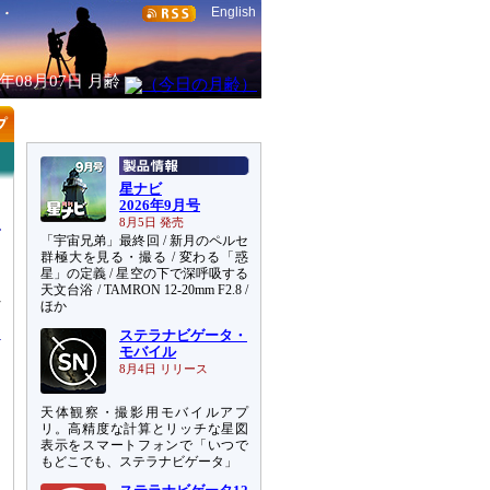
English
6年08月07日
月齢
星ナビ
2026年9月号
8月5日 発売
「宇宙兄弟」最終回 / 新月のペルセ
群極大を見る・撮る / 変わる「惑
星」の定義 / 星空の下で深呼吸する
天文台浴 / TAMRON 12-20mm F2.8 /
れ
ほか
ステラナビゲータ・
モバイル
8月4日 リリース
天体観察・撮影用モバイルアプ
リ。高精度な計算とリッチな星図
表示をスマートフォンで「いつで
もどこでも、ステラナビゲータ」