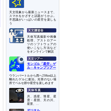
天文現象から最新ニュースまで、
スマホをかざすと話題がうかぶ。
不思議がいっぱいの星空を楽しも
う
天体写真撮影や画像
処理、アストロアー
ツのソフトウェアの
使いこなし方法など
をオンラインで解説
モンゴル「星空」ゲ
ル・キャンプツアー
ウランバートルから西へ250km以上
離れたゲルに連泊。光害のない場
所でペルセ群や星空を楽しめます
月、惑星、彗星、星
雲・星団、天の川、
星景、…
デジタル