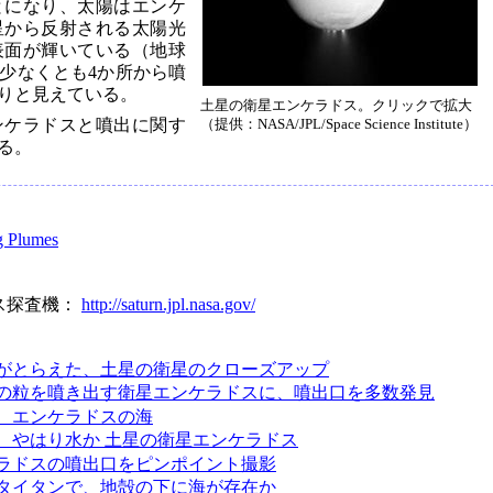
とになり、太陽はエンケ
星から反射される太陽光
表面が輝いている（地球
少なくとも4か所から噴
りと見えている。
土星の衛星エンケラドス。クリックで拡大
ンケラドスと噴出に関す
（提供：NASA/JPL/Space Science Institute）
る。
g Plumes
ス探査機：
http://saturn.jpl.nasa.gov/
がとらえた、土星の衛星のクローズアップ
の粒を噴き出す衛星エンケラドスに、噴出口を多数発見
、エンケラドスの海
、やはり水か 土星の衛星エンケラドス
ラドスの噴出口をピンポイント撮影
タイタンで、地殻の下に海が存在か