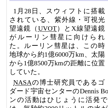
1月28日、スウィフトに搭載
されている、紫外線・可視光
望遠鏡（
UVOT
）とX線望遠鏡
がルーリン彗星に向けられ
た。ルーリン彗星は、この時
地球から約1億6000万km、太陽
から1億8500万kmの距離に位置
していた。
NASA
の博士研究員であるゴ
ダード宇宙センターのDennis B
ンの活動はひじょうに活発