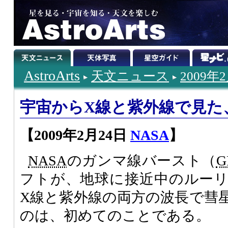
AstroArts
天文ニュース
2009年
宇宙からX線と紫外線で見た
【2009年2月24日
NASA
】
NASA
のガンマ線バースト（
G
フトが、地球に接近中のルー
X線と紫外線の両方の波長で彗
のは、初めてのことである。