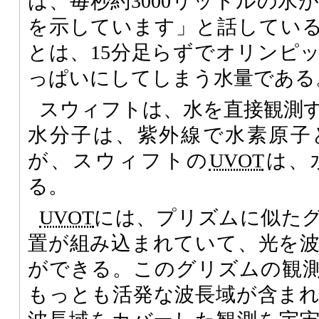
は、毎秒約3000リットルの水
を示しています」と話している。
とは、15分足らずでオリンピ
っぱいにしてしまう水量である
スウィフトは、水を直接観測
水分子は、紫外線で水素原子
が、スウィフトの
UVOT
は、
る。
UVOT
には、プリズムに似た
置が組み込まれていて、光を
ができる。このグリズムの観
もっとも活発な波長域が含ま