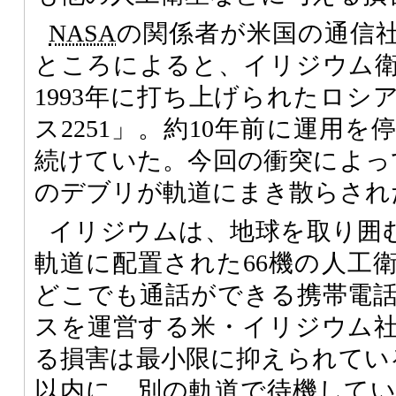
NASA
の関係者が米国の通信社
ところによると、イリジウム
1993年に打ち上げられたロシ
ス2251」。約10年前に運用
続けていた。今回の衝突によって
のデブリが軌道にまき散らされ
イリジウムは、地球を取り囲む
軌道に配置された66機の人工
どこでも通話ができる携帯電
スを運営する米・イリジウム
る損害は最小限に抑えられてい
以内に、別の軌道で待機して