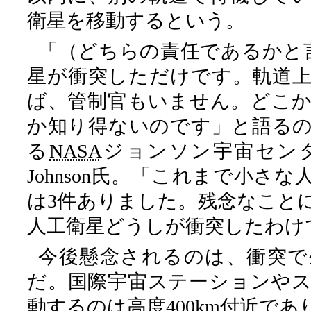
衛星を移動するという。
「（どちらの責任であるかと
星が衝突しただけです。軌道
ば、管制官もいません。どこ
か知り得ないのです」と語る
る
NASA
ジョンソン宇宙センターの
Johnson氏。「これまで小さ
は3件ありました。残念なこと
人工衛星どうしが衝突したわけ
今後懸念されるのは、衝突で
だ。国際宇宙ステーションや
動するのは高度400km付近で