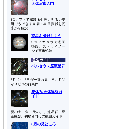
天体写真入門
PCソフトで撮影＆処理。明るい場
所でもできる星雲・星団撮影を初
歩から解説
惑星を撮影しよう
CMOSカメラで動画
撮影、ステライメー
ジで画像処理
ペルセウス座流星群
8月12～13日が一番の見ごろ。月明
かりゼロの好条件！
夏休み 天体観察ガ
イド
夏の大三角、天の川、流星群、星
空撮影。初級者向けの観察ガイド
8月の見どころ