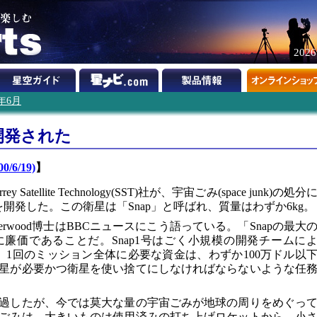
202
0年6月
開発された
0/6/19)
】
tellite Technology(SST)社が、宇宙ごみ(space junk)の処分
lite)を開発した。この衛星は「Snap」と呼ばれ、質量はわずか6kg。
Underwood博士はBBCニュースにこう語っている。「Snapの最大
廉価であることだ。Snap1号はごく小規模の開発チームに
。1回のミッション全体に必要な資金は、わずか100万ドル以
星が必要かつ衛星を使い捨てにしなければならないような任
経過したが、今では莫大な量の宇宙ごみが地球の周りをめぐっ
ごみは、大きいものは使用済みの打ち上げロケットから、小