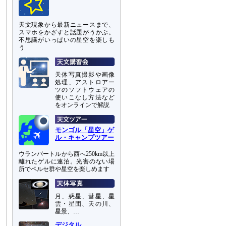
天文現象から最新ニュースまで、
スマホをかざすと話題がうかぶ。
不思議がいっぱいの星空を楽しも
う
天体写真撮影や画像
処理、アストロアー
ツのソフトウェアの
使いこなし方法など
をオンラインで解説
モンゴル「星空」ゲ
ル・キャンプツアー
ウランバートルから西へ250km以上
離れたゲルに連泊。光害のない場
所でペルセ群や星空を楽しめます
月、惑星、彗星、星
雲・星団、天の川、
星景、…
デジタル