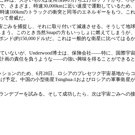
、さまざま。時速30,000kmに近い速度で運動しているため
時速100kmのトラックの衝突と同等のエネルギーをもつ。こ
って脅威だ。
り宇宙ごみを捕捉し、それに取り付いて減速させる。そうして地
まう。このとき当然Snapの方もいっしょに燃えてしまうが
000ポンド(約150,000ドル)だ。これは一般的な衛星に比べてはる
ていないが、Underwood博士は、保険会社――特に、国際宇
計画の責任を負うような――の強い興味を得ることができる
ミッションのため、6月28日、ロシアのプレセツク宇宙基地から
予定。中国の小型衛星Tsinghua-1およびロシアの軍事衛星
ua-1とのランデブーを試みる。そして成功したら、次は宇宙ごみへの