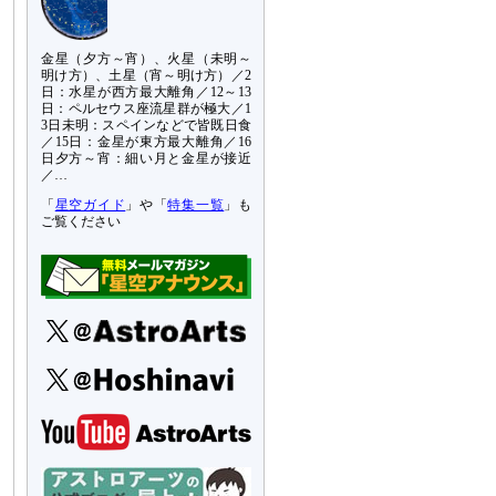
金星（夕方～宵）、火星（未明～
明け方）、土星（宵～明け方）／2
日：水星が西方最大離角／12～13
日：ペルセウス座流星群が極大／1
3日未明：スペインなどで皆既日食
／15日：金星が東方最大離角／16
日夕方～宵：細い月と金星が接近
／…
「
星空ガイド
」や「
特集一覧
」も
ご覧ください