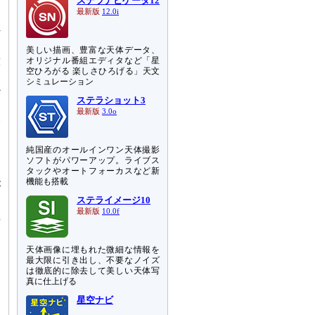
ステラナビゲータ12
、
最新版
12.0i
れ
美しい描画、豊富な天体データ、
球
オリジナル番組エディタなど「星
空ひろがる 楽しさひろげる」天文
、
シミュレーション
か
ステラショット3
最新版
3.0o
宙
と
純国産のオールインワン天体撮影
ソフトがパワーアップ。ライブス
コ
タックやオートフォーカスなど新
機能も搭載
が
ステライメージ10
最新版
10.0f
接
天体画像に埋もれた微細な情報を
最大限に引き出し、不要なノイズ
は徹底的に除去して美しい天体写
真に仕上げる
星空ナビ