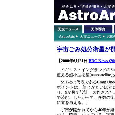
AstroArts
天文ニュース
200
宇宙ごみ処分衛星が
【2000年6月21日
BBC News (200
イギリス・イングランドのSurrey Sa
使える超小型衛星(nanosatel
SST社の代表であるCraig 
ポイントは、信じがたいほどに
り、9か月で設計・製作された
で済む。したがって、多数の衛
に道を与える。」
宇宙が開かれてから40年が
おり、問題になっている。宇宙