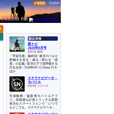
English
6年08月09日
月齢
星ナビ
2026年9月号
8月5日 発売
「宇宙兄弟」最終回 / 新月のペルセ
群極大を見る・撮る / 変わる「惑
星」の定義 / 星空の下で深呼吸する
天文台浴 / TAMRON 12-20mm F2.8 /
に
ほか
ステラナビゲータ・
の
モバイル
よ
8月4日 リリース
下
天体観察・撮影用モバイルアプ
務
リ。高精度な計算とリッチな星図
表示をスマートフォンで「いつで
もどこでも、ステラナビゲータ」
て
さ