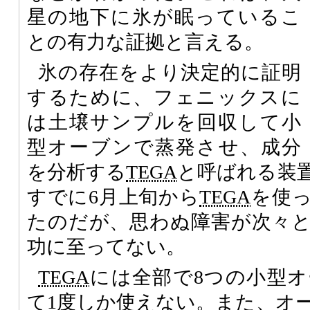
星の地下に氷が眠っているこ
との有力な証拠と言える。
氷の存在をより決定的に証明
するために、フェニックスに
は土壌サンプルを回収して小
型オーブンで蒸発させ、成分
を分析する
TEGA
と呼ばれる装
すでに6月上旬から
TEGA
を使
たのだが、思わぬ障害が次々
功に至ってない。
TEGA
には全部で8つの小型
て1度しか使えない。また、オ