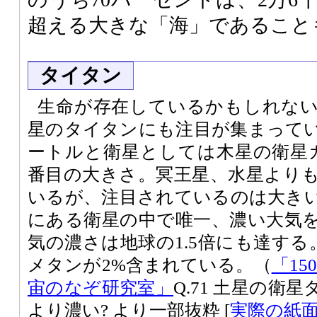
超える大きな「海」であること
タイタン
生命が存在しているかもしれな
星のタイタンにも注目が集まってい
ートルと衛星としては木星の衛星
番目の大きさ。冥王星、水星より
いるが、注目されているのは大き
にある衛星の中で唯一、濃い大気
気の濃さは地球の1.5倍にも達する
メタンが2%含まれている。（
「15
宙のなぞ研究室」
Q.71 土星の衛
より濃い? より一部抜粋 [
実際の紙