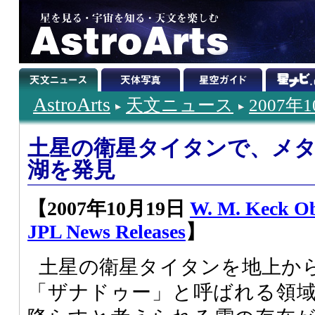
AstroArts
天文ニュース
2007年
土星の衛星タイタンで、メ
湖を発見
【2007年10月19日
W. M. Keck Ob
JPL News Releases
】
土星の衛星タイタンを地上か
「ザナドゥー」と呼ばれる領