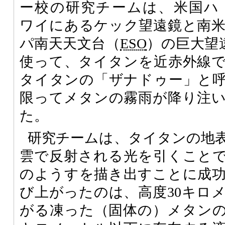
ー校の研究チームは、米国ハ
ワイにあるケック望遠鏡と南
パ南天天文台（
ESO
）の巨大望
使って、タイタンを近赤外線
タイタンの「ザナドゥー」と
限ってメタンの霧雨が降り注
た。
研究チームは、タイタンの地
雲で反射される光を引くこと
のようすを描き出すことに成
び上がったのは、高度30キロ
がる凍った（固体の）メタンの