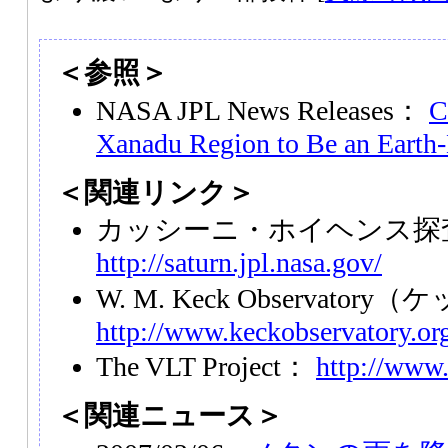
＜参照＞
NASA JPL News Releases：
C
Xanadu Region to Be an Earth
＜関連リンク＞
カッシーニ・ホイヘンス探
http://saturn.jpl.nasa.gov/
W. M. Keck Observato
http://www.keckobservatory.or
The VLT Project：
http://www.
＜関連ニュース＞