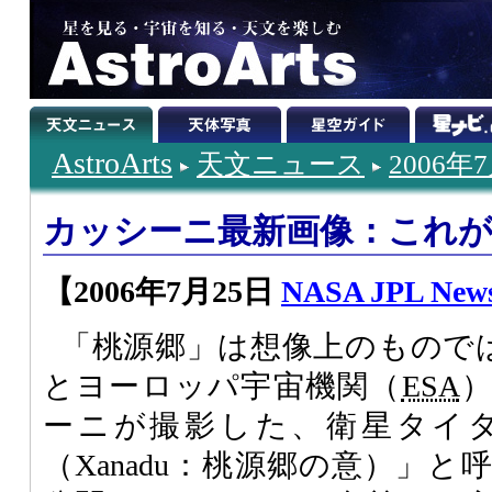
AstroArts
天文ニュース
2006年
カッシーニ最新画像：これ
【2006年7月25日
NASA JPL News
「桃源郷」は想像上のもので
とヨーロッパ宇宙機関（
ESA
ーニが撮影した、衛星タイ
（Xanadu：桃源郷の意）」