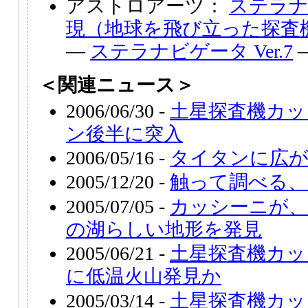
アストロアーツ：
ステラナビ
現（地球を飛び立った探査
―
ステラナビゲータ Ver.7
＜関連ニュース＞
2006/06/30 -
土星探査機カッ
ン後半に突入
2006/05/16 -
タイタンに広が
2005/12/20 -
触って調べる、
2005/07/05 -
カッシーニが
の湖らしい地形を発見
2005/06/21 -
土星探査機カッ
に低温火山発見か
2005/03/14 -
土星探査機カッ