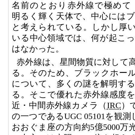
名前のとおり赤外線で極めて
明るく輝く天体で、中心には
と考えられている。しかし厚
いる中心領域では、何が起こ
はなかった。
赤外線は、星間物質に対して
る。そのため、ブラックホー
について、多くの謎を解明す
る。そこで優れた赤外線感度
近・中間赤外線カメラ（
IRC
）
の一つであるUGC 05101を観測し
おおぐま座の方向約5億5000