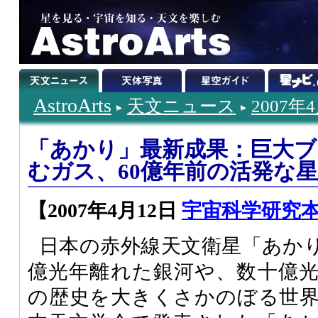
AstroArts
天文ニュース
2007年
「あかり」最新成果：巨大
むガス、60億年前の活発な
【2007年4月12日
宇宙科学研究本
日本の赤外線天文衛星「あか
億光年離れた銀河や、数十億
の歴史を大きくさかのぼる世