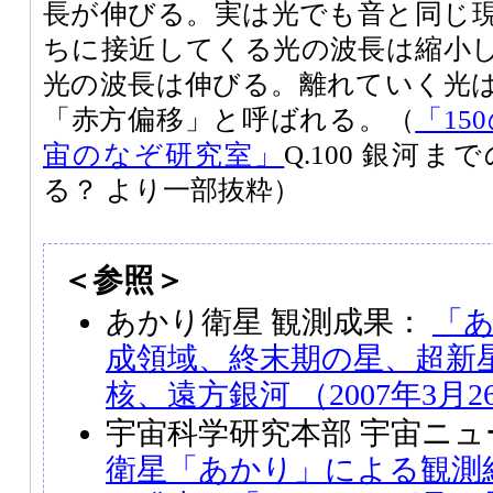
長が伸びる。実は光でも音と同じ
ちに接近してくる光の波長は縮小
光の波長は伸びる。離れていく光
「赤方偏移」と呼ばれる。（
「15
宙のなぞ研究室」
Q.100 銀河
る？ より一部抜粋）
＜参照＞
あかり衛星 観測成果：
「
成領域、終末期の星、超新
核、遠方銀河 （2007年3月2
宇宙科学研究本部 宇宙ニ
衛星「あかり」による観測