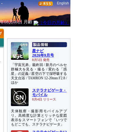
English
6年08月06日
月齢
星ナビ
2026年9月号
8月5日 発売
「宇宙兄弟」最終回 / 新月のペルセ
群極大を見る・撮る / 変わる「惑
星」の定義 / 星空の下で深呼吸する
天文台浴 / TAMRON 12-20mm F2.8 /
。
ほか
ら
ステラナビゲータ・
に
モバイル
8月4日 リリース
天体観察・撮影用モバイルアプ
リ。高精度な計算とリッチな星図
表示をスマートフォンで「いつで
もどこでも、ステラナビゲータ」