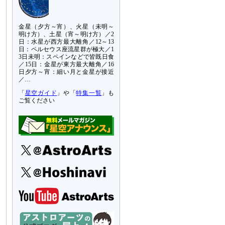
金星（夕方～宵）、火星（未明～
明け方）、土星（宵～明け方）／2
日：水星が西方最大離角／12～13
日：ペルセウス座流星群が極大／1
3日未明：スペインなどで皆既日食
／15日：金星が東方最大離角／16
日夕方～宵：細い月と金星が接近
／…
「
星空ガイド
」や「
特集一覧
」も
ご覧ください