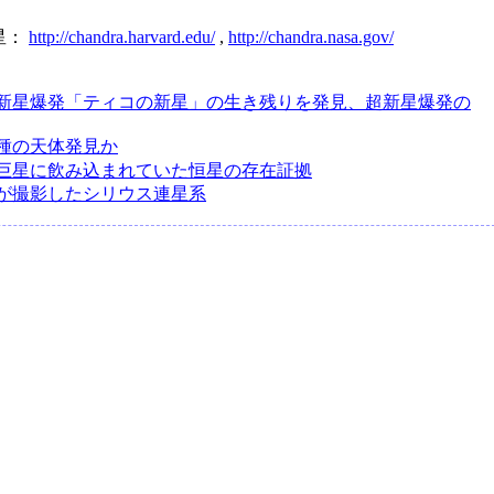
星：
http://chandra.harvard.edu/
,
http://chandra.nasa.gov/
の超新星爆発「ティコの新星」の生き残りを発見、超新星爆発の
種の天体発見か
巨星に飲み込まれていた恒星の存在証拠
が撮影したシリウス連星系