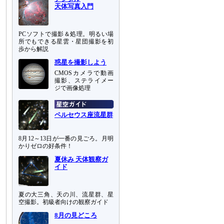
天体写真入門
PCソフトで撮影＆処理。明るい場
所でもできる星雲・星団撮影を初
歩から解説
惑星を撮影しよう
CMOSカメラで動画
撮影、ステライメー
ジで画像処理
ペルセウス座流星群
8月12～13日が一番の見ごろ。月明
かりゼロの好条件！
夏休み 天体観察ガ
イド
夏の大三角、天の川、流星群、星
空撮影。初級者向けの観察ガイド
8月の見どころ