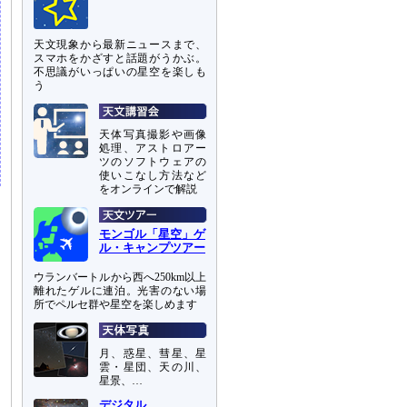
天文現象から最新ニュースまで、
スマホをかざすと話題がうかぶ。
不思議がいっぱいの星空を楽しも
う
天体写真撮影や画像
処理、アストロアー
ツのソフトウェアの
使いこなし方法など
をオンラインで解説
モンゴル「星空」ゲ
ル・キャンプツアー
ウランバートルから西へ250km以上
離れたゲルに連泊。光害のない場
所でペルセ群や星空を楽しめます
月、惑星、彗星、星
雲・星団、天の川、
星景、…
デジタル