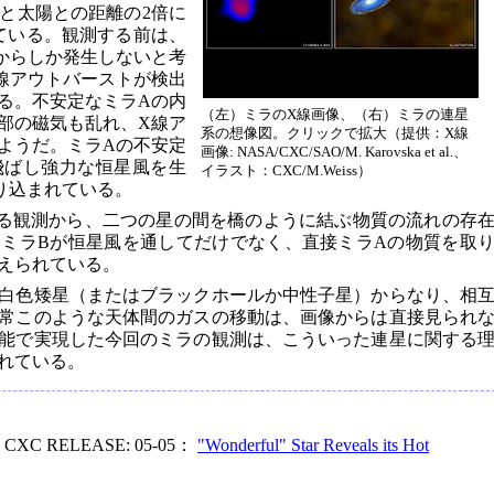
と太陽との距離の2倍に
れている。観測する前は、
からしか発生しないと考
線アウトバーストが検出
る。不安定なミラAの内
（左）ミラのX線画像、（右）ミラの連星
部の磁気も乱れ、X線ア
系の想像図。クリックで拡大（提供：X線
ようだ。ミラAの不安定
画像: NASA/CXC/SAO/M. Karovska et al.、
飛ばし強力な恒星風を生
イラスト：CXC/M.Weiss）
り込まれている。
る観測から、二つの星の間を橋のように結ぶ物質の流れの存
ミラBが恒星風を通してだけでなく、直接ミラAの物質を取
えられている。
白色矮星（またはブラックホールか中性子星）からなり、相
常このような天体間のガスの移動は、画像からは直接見られ
能で実現した今回のミラの観測は、こういった連星に関する
れている。
- CXC RELEASE: 05-05：
"Wonderful" Star Reveals its Hot