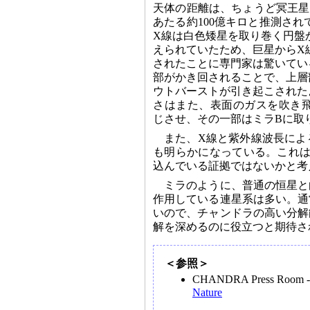
天体の距離は、ちょうど冥王星
あたる約100億キロと推測さ
X線は白色矮星を取り巻く円盤
えられていたため、巨星からX
されたことに専門家は驚いてい
部がかき回されることで、上層
ウトバーストが引き起こされた
さはまた、表面のガスを吹き
じさせ、その一部はミラBに取
また、X線と紫外線波長によ
も明らかになっている。これは
込んでいる証拠ではないかと考
ミラのように、普通の恒星と
作用している連星系は多い。通
いので、チャンドラの高い分解
解を深めるのに役立つと期待さ
＜参照＞
CHANDRA Press Room 
Nature