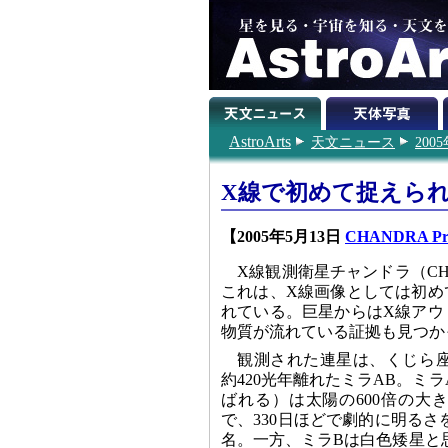
AstroArts
天文ニュース
200
X線で初めて捉えら
【2005年5月13日
CHANDRA Pre
X線観測衛星チャンドラ（C
これは、X線画像としては初め
れている。巨星からはX線アウ
物質が流れている証拠も見つか
観測された連星は、くじら
約420光年離れたミラAB。ミ
ばれる）は太陽の600倍の大
で、330日ほどで劇的に明る
名。一方、ミラBは白色矮星と