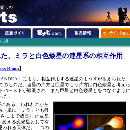
202
5年5月
れた、ミラと白色矮星の連星系の相互作用
ss Room
】
HANDRA）により、相互作用する連星のようすが捉えられた
てのものだ。連星の片方は巨星でもう片方は白色矮星と考え
トバーストが観測され、また巨星と白色矮星とをつなぐよう
った。
座にある、われわれから
ラA（単に「ミラ」とも呼
きさにまで成長した巨星
さを変える変光星として有
思われる天体だ。二つの