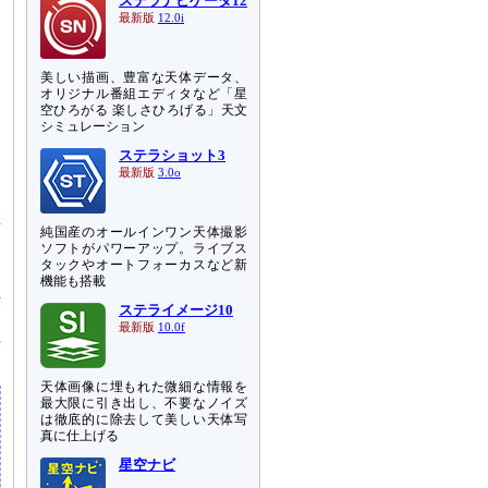
ステラナビゲータ12
最新版
12.0i
美しい描画、豊富な天体データ、
オリジナル番組エディタなど「星
空ひろがる 楽しさひろげる」天文
シミュレーション
ステラショット3
最新版
3.0o
在
純国産のオールインワン天体撮影
り
ソフトがパワーアップ。ライブス
タックやオートフォーカスなど新
機能も搭載
互
ステライメージ10
な
最新版
10.0f
理
天体画像に埋もれた微細な情報を
最大限に引き出し、不要なノイズ
は徹底的に除去して美しい天体写
真に仕上げる
星空ナビ