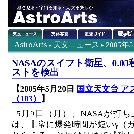
AstroArts
天文ニュース
2005年
NASAのスイフト衛星、0.0
ストを検出
【2005年5月20日
国立天文台 ア
（103）
】
5月9日（月）、NASAが打
は、非常に爆発時間が短いγ（