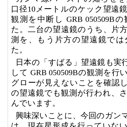
口径10メートルのケック望遠
観測を中断し GRB 05050
た。二台の望遠鏡のうち、片
測を、もう片方の望遠鏡では
た。
日本の「すばる」望遠鏡も実
して GRB 050509Bの観測
グローが見えないことを確認
の望遠鏡でも観測が行われ、
んでいます。
興味深いことに、今回のガン
は、現在星形成を行っていな