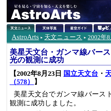
AstroArts
天文ニュース
2002年
美星天文台・ガンマ線バーストG
光の観測に成功
【2002年8月23日
国立天文台
・
（578）
】
美星天文台でガンマ線バーストGR
観測に成功しました。