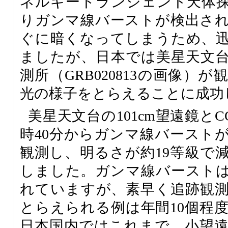
ネルギートランジェント天体探査
りガンマ線バーストが検出さ
ぐに暗くなってしまうため、
ましたが、日本では美星天文
測所（GRB020813の画像）
光の様子をとらえることに成功
美星天文台の101cm望遠鏡とC
時40分からガンマ線バースト
観測し、明るさが約19等級で
しました。ガンマ線バーストは
れていますが、素早く追跡観
とらえられる例は年間10個程
日本国内ではこれまで、小望