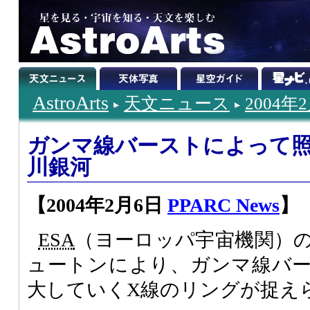
AstroArts
天文ニュース
2004年
ガンマ線バーストによって
川銀河
【2004年2月6日
PPARC News
】
ESA
（ヨーロッパ宇宙機関）の
ュートンにより、ガンマ線バ
大していくX線のリングが捉え