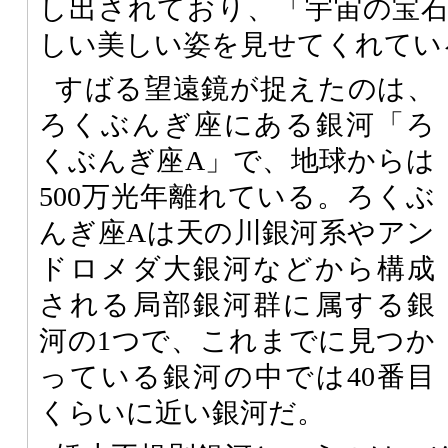
し出されており、「宇宙の宝
しい美しい姿を見せてくれてい
すばる望遠鏡が捉えたのは、
ろくぶんぎ座にある銀河「ろ
くぶんぎ座A」で、地球からは
500万光年離れている。ろくぶ
んぎ座Aは天の川銀河系やアン
ドロメダ大銀河などから構成
される局部銀河群に属する銀
河の1つで、これまでに見つか
っている銀河の中では40番目
くらいに近い銀河だ。