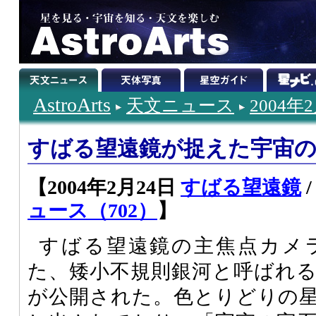
AstroArts
天文ニュース
2004年
すばる望遠鏡が捉えた宇宙の
【2004年2月24日
すばる望遠鏡
ュース（702）
】
すばる望遠鏡の主焦点カメラSup
た、矮小不規則銀河と呼ばれ
が公開された。色とりどりの