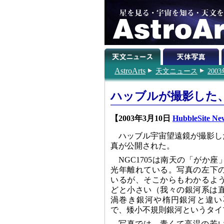
AstroArts
天文ニュース
200
ハッブルが撮影した
【2003年3月10日
HubbleSite Ne
ハッブル宇宙望遠鏡が撮影した
真が公開された。
NGC1705は南天の「がか座
光年離れている。写真の左下の
いるが、そこからもわかるよう
どと小さい（我々の銀河系は直
渦巻き銀河や楕円銀河と違い
で、矮小不規則銀河というタイ
写真では、青くて高温の若