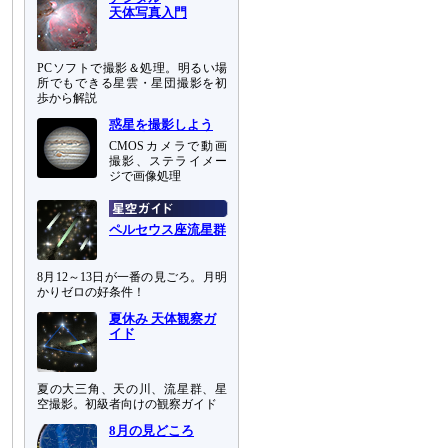
天体写真入門
PCソフトで撮影＆処理。明るい場
所でもできる星雲・星団撮影を初
歩から解説
惑星を撮影しよう
CMOSカメラで動画
撮影、ステライメー
ジで画像処理
ペルセウス座流星群
8月12～13日が一番の見ごろ。月明
かりゼロの好条件！
夏休み 天体観察ガ
イド
夏の大三角、天の川、流星群、星
空撮影。初級者向けの観察ガイド
8月の見どころ