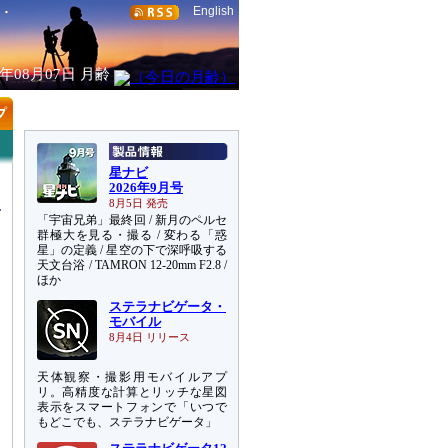
English
6年08月07日
月齢
星ナビ
2026年9月号
8月5日 発売
「宇宙兄弟」最終回 / 新月のペルセ
群極大を見る・撮る / 変わる「惑
星」の定義 / 星空の下で深呼吸する
天文台浴 / TAMRON 12-20mm F2.8 /
写
ほか
ステラナビゲータ・
モバイル
8月4日 リリース
天体観察・撮影用モバイルアプ
リ。高精度な計算とリッチな星図
表示をスマートフォンで「いつで
もどこでも、ステラナビゲータ」