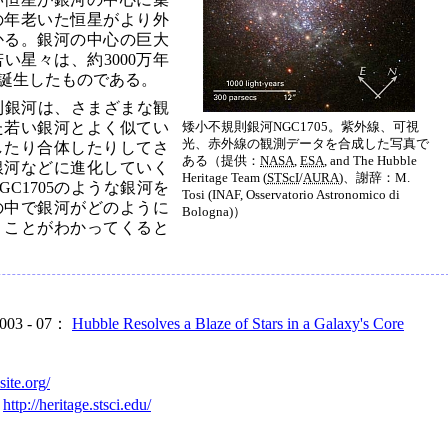
の年老いた恒星がより外
かる。銀河の中心の巨大
い星々は、約3000万年
誕生したものである。
規則銀河は、さまざまな観
た若い銀河とよく似てい
矮小不規則銀河NGC1705。紫外線、可視
光、赤外線の観測データを合成した写真で
したり合体したりしてさ
ある（提供：
NASA
,
ESA
, and The Hubble
銀河などに進化していく
Heritage Team (
STScI
/
AURA
)、謝辞：M.
C1705のような銀河を
Tosi (INAF, Osservatorio Astronomico di
の中で銀河がどのように
Bologna)）
うことがわかってくると
2003 - 07：
Hubble Resolves a Blaze of Stars in a Galaxy's Core
site.org/
：
http://heritage.stsci.edu/