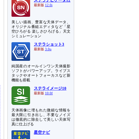
ステラナビゲータ12
最新版
12.0i
美しい描画、豊富な天体データ、
オリジナル番組エディタなど「星
空ひろがる 楽しさひろげる」天文
シミュレーション
ステラショット3
最新版
3.0o
純国産のオールインワン天体撮影
ソフトがパワーアップ。ライブス
タックやオートフォーカスなど新
機能も搭載
ステライメージ10
最新版
10.0f
天体画像に埋もれた微細な情報を
最大限に引き出し、不要なノイズ
は徹底的に除去して美しい天体写
真に仕上げる
星空ナビ