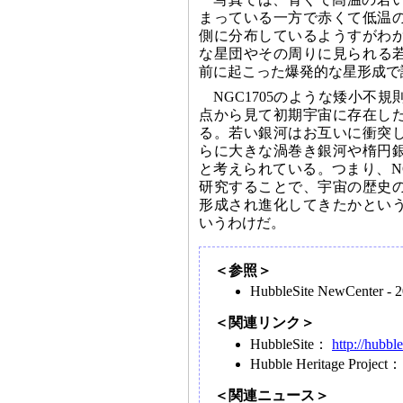
まっている一方で赤くて低温
側に分布しているようすがわ
な星団やその周りに見られる若
前に起こった爆発的な星形成で
NGC1705のような矮小不
点から見て初期宇宙に存在し
る。若い銀河はお互いに衝突
らに大きな渦巻き銀河や楕円
と考えられている。つまり、NG
研究することで、宇宙の歴史
形成され進化してきたかとい
いうわけだ。
＜参照＞
HubbleSite NewCenter - 
＜関連リンク＞
HubbleSite：
http://hubble
Hubble Heritage Project
＜関連ニュース＞