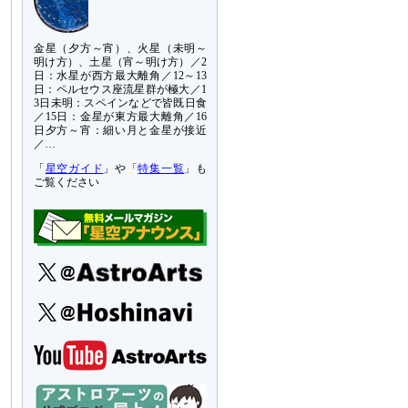
金星（夕方～宵）、火星（未明～
明け方）、土星（宵～明け方）／2
日：水星が西方最大離角／12～13
日：ペルセウス座流星群が極大／1
3日未明：スペインなどで皆既日食
／15日：金星が東方最大離角／16
日夕方～宵：細い月と金星が接近
／…
「
星空ガイド
」や「
特集一覧
」も
ご覧ください