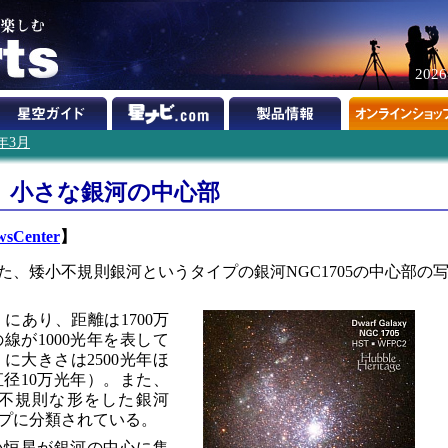
202
3年3月
、小さな銀河の中心部
wsCenter
】
、矮小不規則銀河というタイプの銀河NGC1705の中心部の
」にあり、距離は1700万
線が1000光年を表して
に大きさは2500光年ほ
径10万光年）。また、
不規則な形をした銀河
プに分類されている。
い恒星が銀河の中心に集