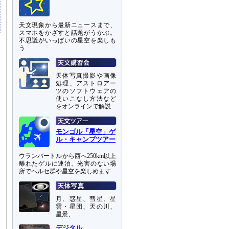
天文現象から最新ニュースまで、
スマホをかざすと話題がうかぶ。
不思議がいっぱいの星空を楽しも
う
天体写真撮影や画像
処理、アストロアー
ツのソフトウェアの
使いこなし方法など
をオンラインで解説
モンゴル「星空」ゲ
ル・キャンプツアー
ウランバートルから西へ250km以上
離れたゲルに連泊。光害のない場
所でペルセ群や星空を楽しめます
月、惑星、彗星、星
雲・星団、天の川、
星景、…
デジタル