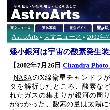
AstroArts
天文ニュース
2002年
矮小銀河は宇宙の酸素発生装
【2002年7月26日
Chandra Photo
NASA
のX線衛星チャンドラ
タを解析したところ、酸素な
れたガスの集まりが銀河の周
がわかった。酸素の量は太陽に含