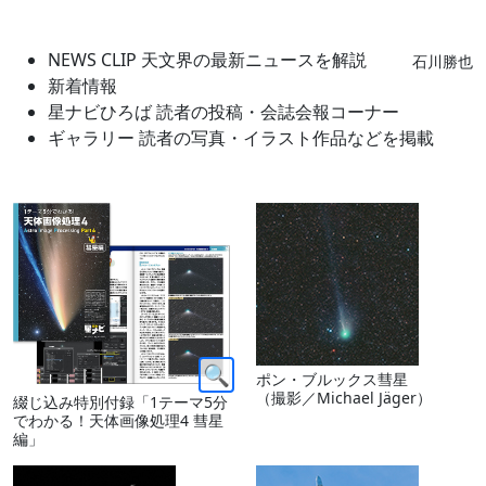
NEWS CLIP 天文界の最新ニュースを解説
石川勝也
新着情報
星ナビひろば 読者の投稿・会誌会報コーナー
ギャラリー 読者の写真・イラスト作品などを掲載
ポン・ブルックス彗星
（撮影／Michael Jäger）
綴じ込み特別付録「1テーマ5分
でわかる！天体画像処理4 彗星
編」