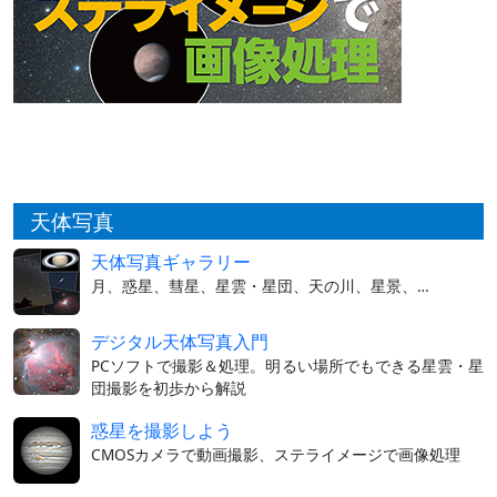
天体写真
天体写真ギャラリー
月、惑星、彗星、星雲・星団、天の川、星景、…
デジタル天体写真入門
PCソフトで撮影＆処理。明るい場所でもできる星雲・星
団撮影を初歩から解説
惑星を撮影しよう
CMOSカメラで動画撮影、ステライメージで画像処理