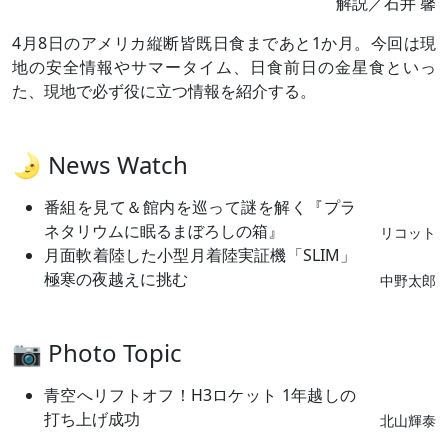
解説／石井 馨
4月8日のアメリカ縦断皆既日食まであと1か月。今回は現
地の安全情報やサマータイム、日食前日の金星食といっ
た、現地で必ず役に立つ情報を紹介する。
🌛 News Watch
番組を見て＆館内を巡って謎を解く『プラ
ネタリウムに眠るまぼろしの箱』
リコット
月面軟着陸した小型月着陸実証機「SLIM」
極寒の夜越えに挑む
中野太郎
📷 Photo Topic
青空へリフトオフ！H3ロケット 1年越しの
打ち上げ成功
北山輝泰