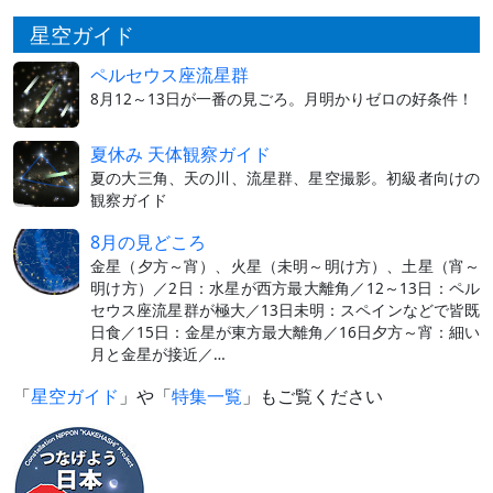
星空ガイド
ペルセウス座流星群
8月12～13日が一番の見ごろ。月明かりゼロの好条件！
夏休み 天体観察ガイド
夏の大三角、天の川、流星群、星空撮影。初級者向けの
観察ガイド
8月の見どころ
金星（夕方～宵）、火星（未明～明け方）、土星（宵～
明け方）／2日：水星が西方最大離角／12～13日：ペル
セウス座流星群が極大／13日未明：スペインなどで皆既
日食／15日：金星が東方最大離角／16日夕方～宵：細い
月と金星が接近／…
「
星空ガイド
」や「
特集一覧
」もご覧ください