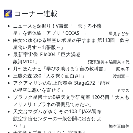
🌠 コーナー連載
ニュースを深掘り！V宙部「「恋する小惑
星」を追体験！アプリ「COIAS」」
星見まどか
由女のゆるゆる星空レポ 星の召すまま 第113回「飲み
星食い月す～出張版～」
最新宇宙像 File004「巨大渦巻
銀河M101」
沼澤茂美＋脇屋奈々代
月刊ほんナビ「学びを助ける宇宙の教科書」
原 智子
三鷹の森 280「人を繋ぐ面白さⅡ」
渡部潤一
アクアマリンの誌上演奏会 Stage272「能登
の星空に想いを寄せて」
ミマス
ブラック星博士のB級天文学研究室 120発目「大人も
ノリノリ！プラネの裏側見てみたい」
天文台マダムがゆく その103「JAXA調布
航空宇宙センターの一般公開に出かけよ
う！」
梅本真由美
天文学とプラネタリウム 第239回