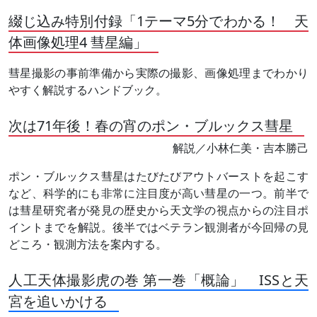
綴じ込み特別付録「1テーマ5分でわかる！ 天
体画像処理4 彗星編」
彗星撮影の事前準備から実際の撮影、画像処理までわかり
やすく解説するハンドブック。
次は71年後！春の宵のポン・ブルックス彗星
解説／小林仁美・吉本勝己
ポン・ブルックス彗星はたびたびアウトバーストを起こす
など、科学的にも非常に注目度が高い彗星の一つ。前半で
は彗星研究者が発見の歴史から天文学の視点からの注目ポ
イントまでを解説。後半ではベテラン観測者が今回帰の見
どころ・観測方法を案内する。
人工天体撮影虎の巻 第一巻「概論」 ISSと天
宮を追いかける