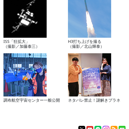
ISS「狂拡大」
H3打ち上げを撮る
（撮影／加藤泰三）
（撮影／北山輝泰）
調布航空宇宙センター一般公開
ネタバレ禁止！謎解きプラネ