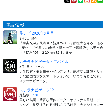
製品情報
星ナビ 2026年9月号
8月5日 発売
「宇宙兄弟」最終回 / 新月のペルセ群極大を見る・撮る
/ 変わる「惑星」の定義 / 星空の下で深呼吸する天文台
浴 / TAMRON 12-20mm F2.8 / ほか
ステラナビゲータ・モバイル
8月4日 リリース
天体観察・撮影用モバイルアプリ。高精度な計算とリッ
チな星図表示をスマートフォンで「いつでもどこでも、
ステラナビゲータ」
ステラナビゲータ12
最新版
12.0i
美しい描画、豊富な天体データ、オリジナル番組エディ
タなど「星空ひろがる 楽しさひろげる」天文シミュレー