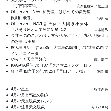
「宇宙図2024」
高梨直紘＆平松正顕
Observer's NAVI 変光星「はじめての変光星
観測に最適」
高橋 進
Observer's NAVI 新天体・太陽系小天体
「さそり座といて座に新星出現」
吉本勝己
金井三男のこだわり天文夜話 第二百七十九話「横倒し
の惑星 天王星」
飲み星食い月す #285「大彗星の願掛けに⁉彗星の白ワ
イン「コメータ」」
やみくも天文同好会
藤井龍二
KAGAYA通信 Vol.187「タスマニアのオーロラ」
銀ノ星 四光子の記憶 251「里山アーチ橋」
飯島 裕
4月の星空
篠木新吾
4月の月と惑星の動き
4月の天文現象カレンダー
4月の注目天文現象
あさだ考房