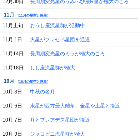
12月30日
長周期変光星のうみへび座R星が極大のころ
11月
（
11月の星空と惑星
）
11月上旬
おうし座流星群が活動中
11月 1日
火星がプレセペ星団を通過
11月14日
長周期変光星のミラが極大のころ
11月18日
しし座流星群が極大
10月
（
10月の星空と惑星
）
10月 3日
中秋の名月
10月 6日
水星が西方最大離角、金星や土星と接近
10月 7日
月とプレアデス星団が接近
10月 9日
ジャコビニ流星群が極大