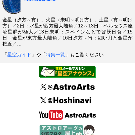
金星（夕方～宵）、火星（未明～明け方）、土星（宵～明け
方）／2日：水星が西方最大離角／12～13日：ペルセウス座
流星群が極大／13日未明：スペインなどで皆既日食／15
日：金星が東方最大離角／16日夕方～宵：細い月と金星が
接近／…
「
星空ガイド
」や「
特集一覧
」もご覧ください