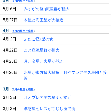
5月
（
5月の星空と惑星
）
 5月 6日
みずがめ座η流星群が極大
 5月27日
木星と海王星が大接近
4月
（
4月の星空と惑星
）
 4月 2日
ふたご座ε星の食
 4月22日
こと座流星群が極大
 4月23日
月、金星、火星が並ぶ
 4月26日
水星が東方最大離角、月やプレアデス星団と接
近
3月
（
3月の星空と惑星
）
 3月 3日
月とプレアデス星団が接近
 3月 3日
準惑星セレスがこじし座で衝