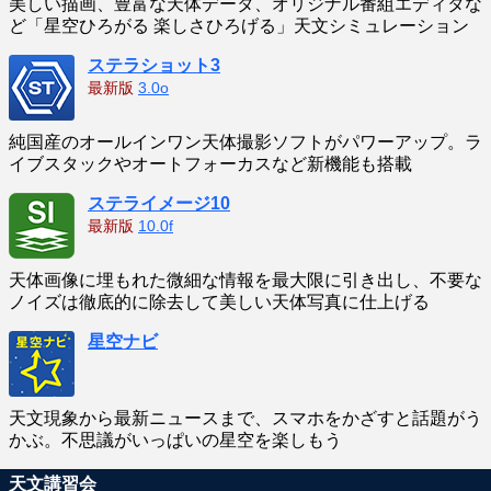
美しい描画、豊富な天体データ、オリジナル番組エディタな
ど「星空ひろがる 楽しさひろげる」天文シミュレーション
ステラショット3
最新版
3.0o
純国産のオールインワン天体撮影ソフトがパワーアップ。ラ
イブスタックやオートフォーカスなど新機能も搭載
ステライメージ10
最新版
10.0f
天体画像に埋もれた微細な情報を最大限に引き出し、不要な
ノイズは徹底的に除去して美しい天体写真に仕上げる
星空ナビ
天文現象から最新ニュースまで、スマホをかざすと話題がう
かぶ。不思議がいっぱいの星空を楽しもう
天文講習会