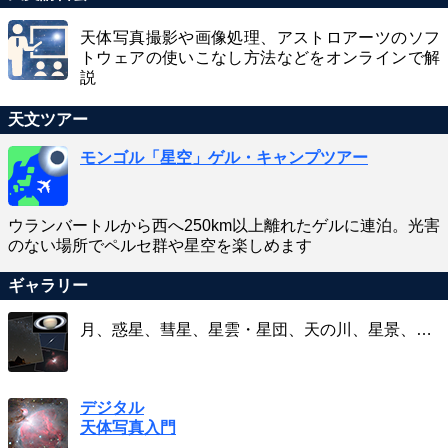
天体写真撮影や画像処理、アストロアーツのソフ
トウェアの使いこなし方法などをオンラインで解
説
天文ツアー
モンゴル「星空」ゲル・キャンプツアー
ウランバートルから西へ250km以上離れたゲルに連泊。光害
のない場所でペルセ群や星空を楽しめます
ギャラリー
月、惑星、彗星、星雲・星団、天の川、星景、…
デジタル
天体写真入門