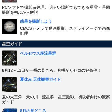
PCソフトで撮影＆処理。明るい場所でもできる星雲・星団
撮影を初歩から解説
惑星を撮影しよう
CMOSカメラで動画撮影、ステライメージで画像
処理
星空ガイド
ペルセウス座流星群
8月12～13日が一番の見ごろ。月明かりゼロの好条件！
夏休み 天体観察ガイド
夏の大三角、天の川、流星群、星空撮影。初級者向けの観察
ガイド
8月の見どころ