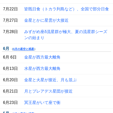
 7月22日
皆既日食（トカラ列島など）、全国で部分日食
 7月27日
金星とかに星雲が大接近
 7月28日
みずがめ座δ流星群が極大、夏の流星群シーズ
ンの始まり
6月
（
6月の星空と惑星
）
 6月 6日
金星が西方最大離角
 6月13日
水星が西方最大離角
 6月20日
金星と火星が接近、月も並ぶ
 6月21日
月とプレアデス星団が接近
 6月23日
冥王星がいて座で衝