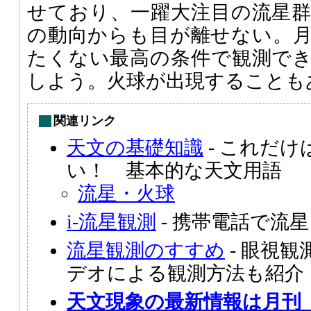
せており、一躍大注目の流星
の動向からも目が離せない。
たくない最高の条件で観測で
しよう。火球が出現することも
関連リンク
天文の基礎知識
- これだ
い！ 基本的な天文用語
流星・火球
i-流星観測
- 携帯電話で流
流星観測のすすめ
- 眼視
デオによる観測方法も紹介
天文現象の最新情報は月刊