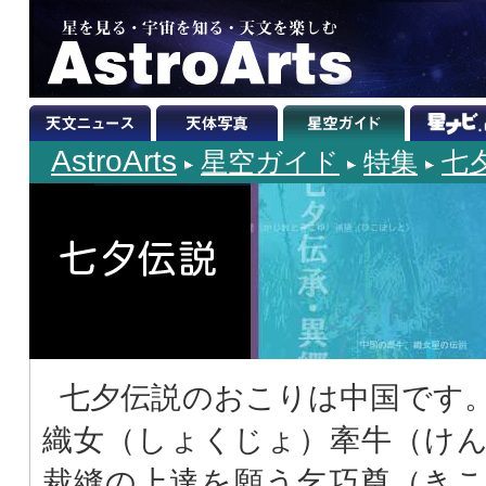
AstroArts
星空ガイド
特集
七
七夕伝説のおこりは中国です
織女（しょくじょ）牽牛（け
裁縫の上達を願う乞巧奠（き