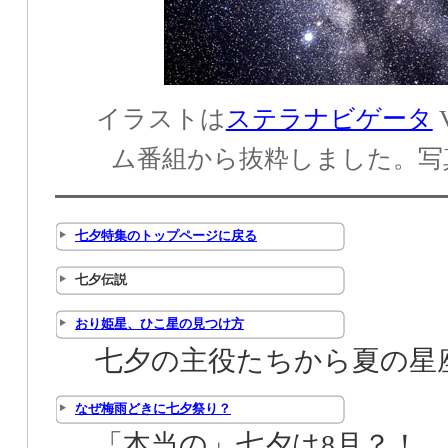
イラストは
ステラナビゲータ
ム番組から抜粋しました。写
七夕特集のトップページに戻る
七夕伝説
おり姫星、ひこ星の見つけ方
七夕の主役たちから夏の星
なぜ梅雨どきに七夕祭り？
「本当の」七夕は8月？！