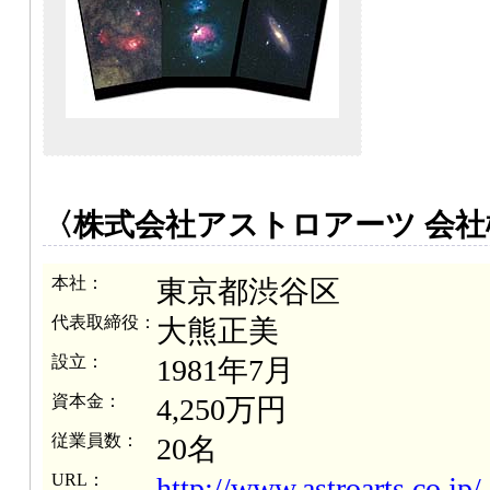
〈株式会社アストロアーツ 会社
本社：
東京都渋谷区
代表取締役：
大熊正美
設立：
1981年7月
資本金：
4,250万円
従業員数：
20名
URL：
http://www.astroarts.co.jp/