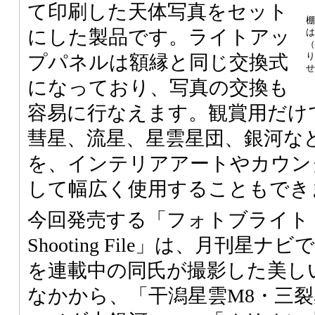
て印刷した天体写真をセット
棚
にした製品です。ライトアッ
は
（
り
プパネルは額縁と同じ交換式
せ
になっており、写真の交換も
容易に行なえます。観賞用だけ
彗星、流星、星雲星団、銀河な
を、インテリアアートやカウン
して幅広く使用することもでき
今回発売する「フォトブライト 
Shooting File」は、月刊星ナビで「Sk
を連載中の同氏が撮影した美し
なかから、「干潟星雲M8・三裂