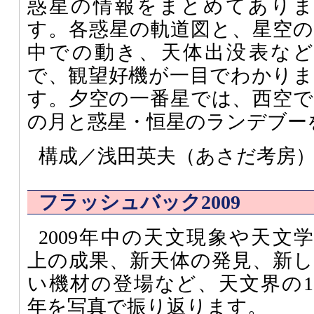
惑星の情報をまとめてありま
す。各惑星の軌道図と、星空の
中での動き、天体出没表など
で、観望好機が一目でわかりま
す。夕空の一番星では、西空で
の月と惑星・恒星のランデブー
構成／浅田英夫（あさだ考房
フラッシュバック2009
2009年中の天文現象や天文学
上の成果、新天体の発見、新し
い機材の登場など、天文界の1
年を写真で振り返ります。