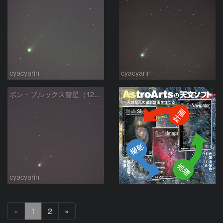
cyacyarin
cyacyarin
PR
ポン・ブルックス彗星（12P）2024/03/09
cyacyarin
次
«
1
2
»
へ