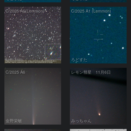
C/2025 A6(Lemmon)
C/2025 A1 (Lemmon)
kem.kem
ろどすた
C/2025 A6
レモン彗星 11月6日
金野栄敏
みっちゃん