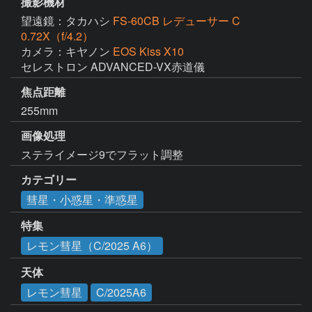
撮影機材
望遠鏡：タカハシ
FS-60CB レデューサー C
0.72X（f/4.2）
カメラ：キヤノン
EOS Kiss X10
セレストロン ADVANCED-VX赤道儀
焦点距離
255mm
画像処理
ステライメージ9でフラット調整
カテゴリー
彗星・小惑星・準惑星
特集
レモン彗星（C/2025 A6）
天体
レモン彗星
C/2025A6