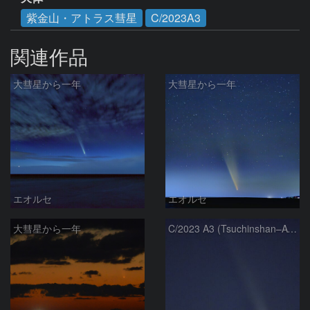
紫金山・アトラス彗星
C/2023A3
関連作品
大彗星から一年
大彗星から一年
エオルセ
エオルセ
大彗星から一年
C/2023 A3 (Tsuchinshan–ATLAS)