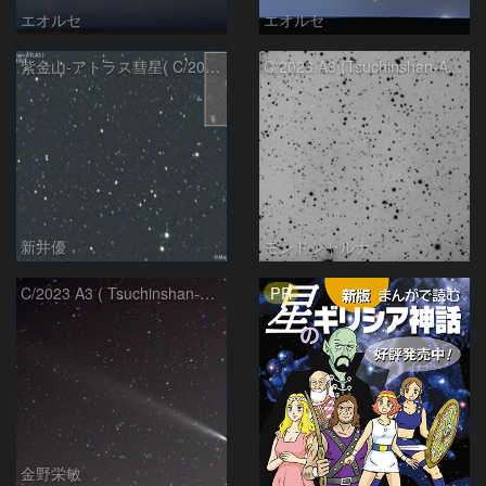
エオルセ
エオルセ
紫金山-アトラス彗星( C/2023A3 )：2025/09/16
C/2023 A3 (Tsuchinshan-ATLAS)
新井優
モンドシャルナ
PR
C/2023 A3 ( Tsuchinshan-ATLAS )
金野栄敏