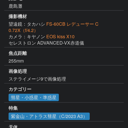
鹿島灘
撮影機材
望遠鏡：タカハシ
FS-60CB レデューサー C
0.72X（f/4.2）
カメラ：キヤノン
EOS kiss X10
セレストロン ADVANCED-VX赤道儀
焦点距離
255mm
画像処理
ステライメージ9で画像処理
カテゴリー
彗星・小惑星・準惑星
特集
紫金山・アトラス彗星（C/2023 A3）
天体