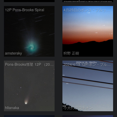
12P Pons-Brooks Spiral
4月25日のポンス・ブルックス彗星(12P)
amstersky
狩野 正樹
Pons-Brooks彗星 12P （2024/04/08） 米国テキサス州
2024/4/19 12P/ポン・ブルックス彗星・木星・天王星
hltanaka
小犬のプロキオン