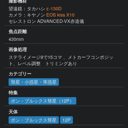
撮影機材
望遠鏡：タカハシ
ε-130D
カメラ：キヤノン
EOS kiss X10
焦点距離
430mm
画像処理
ステライメージ9で15コマ 、メトカーフコンポジッ
ト、レベル調整　トリミングあり
カテゴリー
彗星・小惑星・準惑星
特集
ポン・ブルックス彗星（12P）
天体
ポン・ブルックス彗星
12P