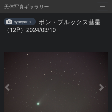
天体写真ギャラリー
Togg
navig
ポン・ブルックス彗星
cyacyarin
（12P）2024/03/10