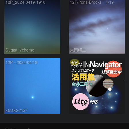
12P_2024-0419-1910
12P/Pons-Brooks 4/19
Sugita_7chome
東岡昭二
PR
12P－2024/04/18
karako-m57