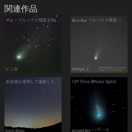
関連作品
ポン・ブルックス彗星をSeeStar S50で撮影画像を再処理
ポンス・ブルックス彗星（12P/Pons-Brooks）2024/04/01
ピン吉
hataya_s
赤道儀を使用して撮影した画像のSequatorによるコンポジット結果
12P Pons-Brooks Spiral
kuro-shuu
amstersky