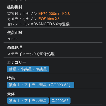
撮影機材
望遠鏡：キヤノン
EF70-200mm F2.8
カメラ：キヤノン
EOS kiss X5
セレストロン ADVANCED-VX赤道儀
焦点距離
70mm
画像処理
ステライメージ9で画像処理
カテゴリー
彗星・小惑星・準惑星
特集
紫金山・アトラス彗星（C/2023 A3）
天体
紫金山・アトラス彗星
C/2023A3