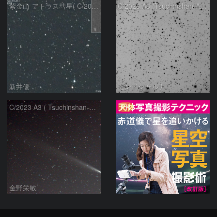
紫金山-アトラス彗星( C/2023A3 )：2025/09/16
C/2023 A3 (Tsuchinshan-ATLAS)
新井優
モンドシャルナ
PR
C/2023 A3 ( Tsuchinshan-ATLAS )
金野栄敏