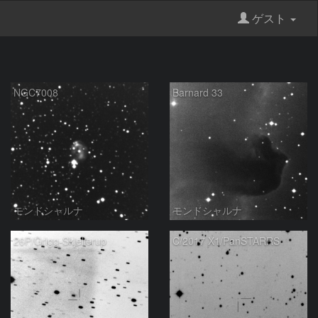
ゲスト
NGC7008
Barnard 33
モンドシャルナ
モンドシャルナ
26P/Grigg-Skjellerup
C/2017 X1/PanSTARRS