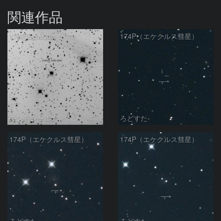
関連作品
174P/Echeclus
174P（エケクルス彗星）
モンドシャルナ
ろどすた
174P（エケクルス彗星）
174P（エケクルス彗星）
ろどすた
ろどすた