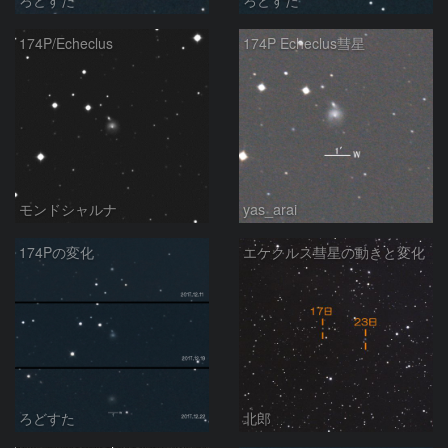
174P/Echeclus
174P Echeclus彗星
モンドシャルナ
yas_arai
174Pの変化
エケクルス彗星の動きと変化
ろどすた
北郎