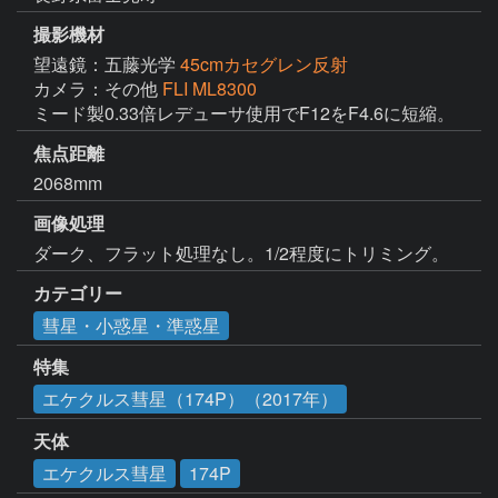
撮影機材
望遠鏡：五藤光学
45cmカセグレン反射
カメラ：その他
FLI ML8300
ミード製0.33倍レデューサ使用でF12をF4.6に短縮。
焦点距離
2068mm
画像処理
ダーク、フラット処理なし。1/2程度にトリミング。
カテゴリー
彗星・小惑星・準惑星
特集
エケクルス彗星（174P）（2017年）
天体
エケクルス彗星
174P