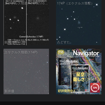
エケクルス彗星(174P)の10日間の変化
174P（エケクルス彗星）
銀河☆
ろどすた
PR
エケクルス彗星(174P)
新井優