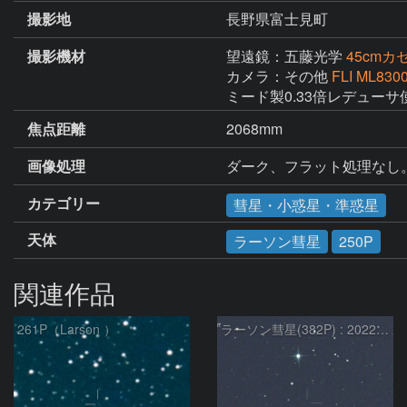
撮影地
長野県富士見町
撮影機材
望遠鏡：五藤光学
45cm
カメラ：その他
FLI ML830
ミード製0.33倍レデューサ使
焦点距離
2068mm
画像処理
ダーク、フラット処理なし。
カテゴリー
彗星・小惑星・準惑星
天体
ラーソン彗星
250P
関連作品
261P（Larson ）
ラーソン彗星(382P) : 2022/11/27