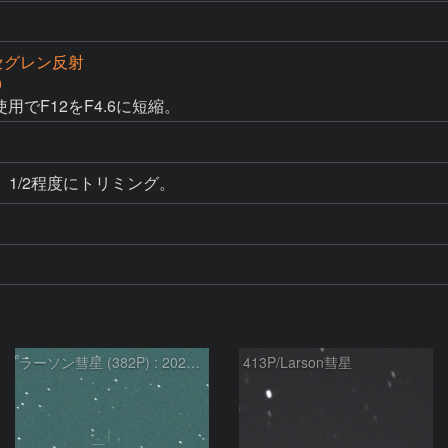
カセグレン反射
0
用でF12をF4.6に短縮。
1/2程度にトリミング。
ラーソン彗星 (382P) : 2022/10/01
413P/Larson彗星