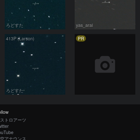
ろどすた
yas_arai
PR
413P (Larson)
ろどすた
llow
ストロアーツ
itter
ouTube
空アナウンス