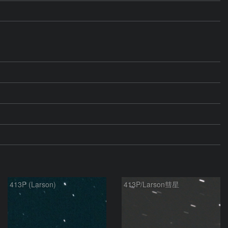
413P (Larson)
413P/Larson彗星