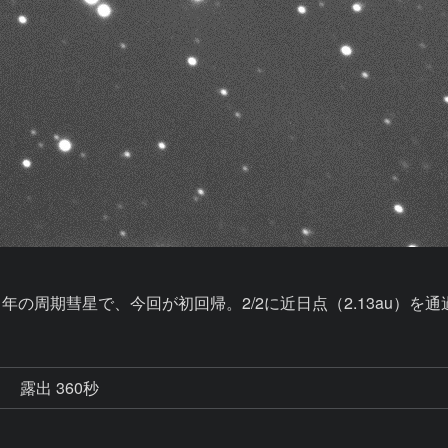
21年の周期彗星で、今回が初回帰。2/2に近日点（2.13au）を通過。
秒
露出 360秒