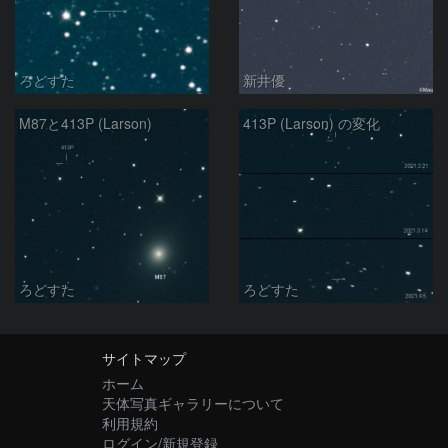
ろどすた
新井優
M87と413P (Larson)
413P (Larson) の変化
ろどすた
ろどすた
サイトマップ
ホーム
天体写真ギャラリーについて
利用規約
ログイン/新規登録