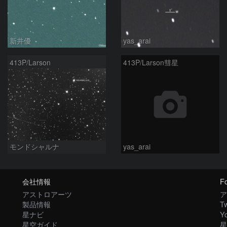
新井優
yas_arai
413P/Larson
413P/Larson彗星
モンドシャルナ
yas_arai
会社情報
Fo
アストロアーツ
ア
製品情報
Tw
星ナビ
Y
星空ガイド
星