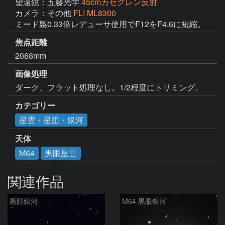
望遠鏡：五藤光学
45cmカセグレン反射
カメラ：その他
FLI ML8300
ミード製0.33倍レデューサ使用でF12をF4.6に短縮。
焦点距離
2068mm
画像処理
ダーク、フラット処理なし。1/2程度にトリミング。
カテゴリー
星雲・星団・銀河
天体
M64
黒眼星雲
関連作品
黒眼銀河
M64 黒眼銀河