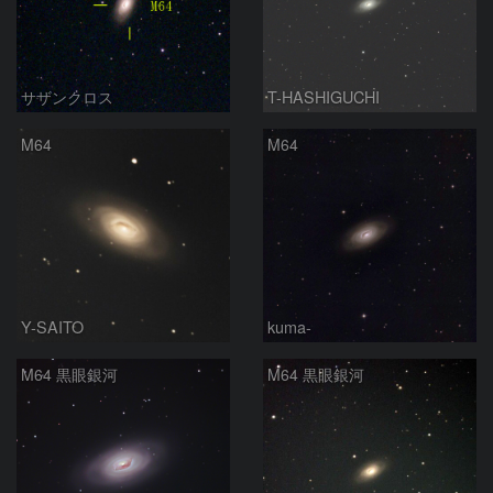
サザンクロス
T-HASHIGUCHI
M64
M64
Y-SAITO
kuma-
M64 黒眼銀河
M64 黒眼銀河