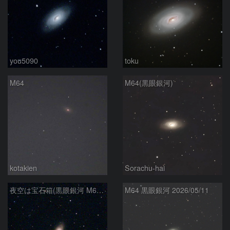
you5090
toku
M64
M64(黒眼銀河)
kotakien
Sorachu-hai
夜空は宝石箱(黒眼銀河 M64) Seestar50
M64 黒眼銀河 2026/05/11