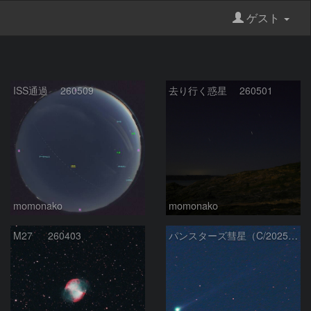
ゲスト
ISS通過 260509
去り行く惑星 260501
momonako
momonako
M27 260403
パンスターズ彗星（C/2025R3) 260408