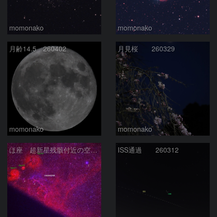
momonako
momonako
月齢14.5 260402
月見桜 260329
momonako
momonako
ほ座 超新星残骸付近の空域 251219
ISS通過 260312