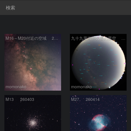
検索
M16～M20付近の空域 260518
九十九里海岸の夏の星空 260518
momonako
momonako
M13 260403
M27 260414