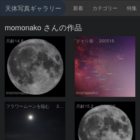
天体写真ギャラリー
新着
カテゴリー
特集
momonako さんの作品
月齢14.8 260531
さそり座 260518
momonako
momonako
フラワームーンを臨む 260501
月齢15.2 260502