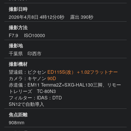
撮影日時
2026年4月8日 4時12分0秒
露出 390秒
撮影方法
F7.9 ISO10000
撮影地
千葉県 印西市
撮影機材
望遠鏡：ビクセン
ED115S(改）＋1.02フラットナー
カメラ：キヤノン
90D
赤道儀：EM11 Temma2Z+SXG-HAL130三脚、リモー
トレリーズ　TC-80N3

フィルター：IDAS：DTD

SN12で自動導入
焦点距離
908mm