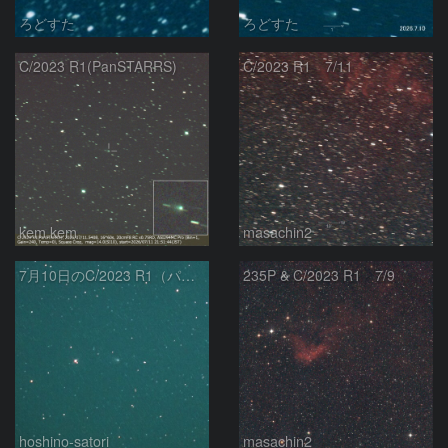
ろどすた
ろどすた
C/2023 R1(PanSTARRS)
C/2023 R1 7/11
kem.kem
masachin2
7月10日のC/2023 R1（パンスターズ彗星）
235P & C/2023 R1 7/9
hoshino-satori
masachin2