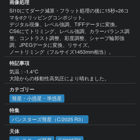
画像処理
SI10にてダーク減算・フラット処理の後に15秒×26コ
マをσクリッピングコンポジット。

デジタル現像、レベル強調、TIFFデータに変換。

CS6にてトリミング、レベル強調、カラーバランス調
整、コントラスト調整、彩度調整、シャープ輪郭強
調、JPEGデータに変換、リサイズ。

特記事項
気温：-1.4℃　

大陸からの移動性高気圧により晴れました。
カテゴリー
彗星・小惑星・準惑星
特集
パンスターズ彗星（C/2025 R3）
天体