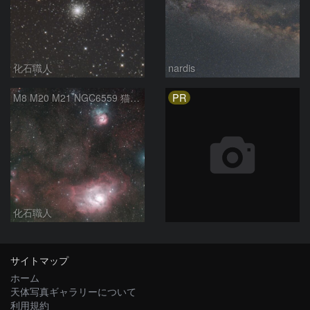
化石職人
nardis
PR
M8 M20 M21 NGC6559 猫の手星雲 いて座
化石職人
サイトマップ
ホーム
天体写真ギャラリーについて
利用規約