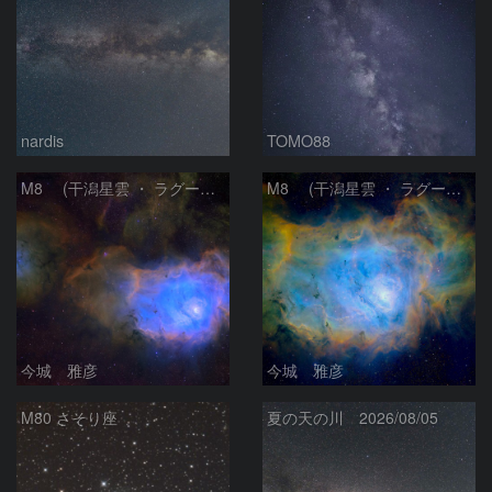
nardis
TOMO88
M8 (干潟星雲 ・ ラグーン（Lagoon）星雲)
M8 (干潟星雲 ・ ラグーン（Lagoon）星雲)
今城 雅彦
今城 雅彦
M80 さそり座
夏の天の川 2026/08/05