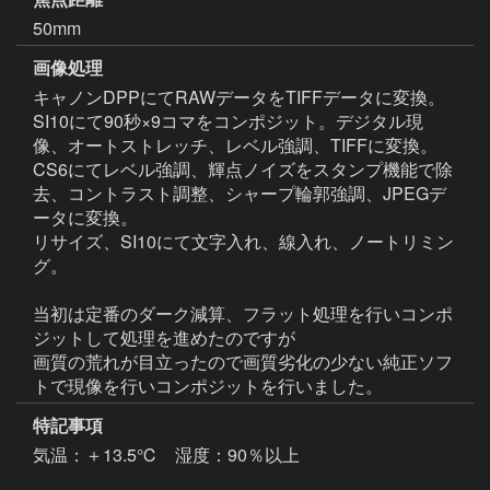
50mm
画像処理
キャノンDPPにてRAWデータをTIFFデータに変換。

SI10にて90秒×9コマをコンポジット。デジタル現
像、オートストレッチ、レベル強調、TIFFに変換。

CS6にてレベル強調、輝点ノイズをスタンプ機能で除
去、コントラスト調整、シャープ輪郭強調、JPEGデ
ータに変換。

リサイズ、SI10にて文字入れ、線入れ、ノートリミン
グ。

当初は定番のダーク減算、フラット処理を行いコンポ
ジットして処理を進めたのですが

画質の荒れが目立ったので画質劣化の少ない純正ソフ
特記事項
気温：＋13.5℃　湿度：90％以上
