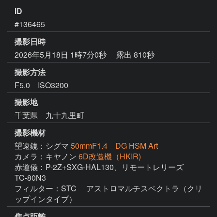
ID
#136465
撮影日時
2026年5月18日 1時7分0秒
露出 810秒
撮影方法
F5.0 ISO3200
撮影地
千葉県 九十九里町
撮影機材
望遠鏡：シグマ
50mmF1.4 DG HSM Art
カメラ：キヤノン
6D改造機（HKIR)
赤道儀：P-2Z+SXG-HAL130、リモートレリーズ　
TC-80N3

フィルター：STC 　アストロマルチスペクトラ（クリ
ップインタイプ）
焦点距離