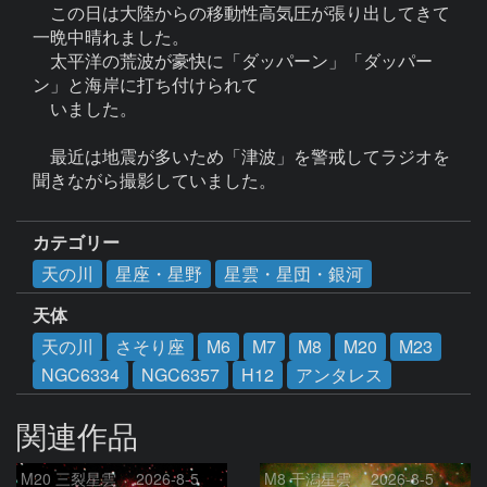
　この日は大陸からの移動性高気圧が張り出してきて
一晩中晴れました。

　太平洋の荒波が豪快に「ダッパーン」「ダッパー
ン」と海岸に打ち付けられて

　いました。

　最近は地震が多いため「津波」を警戒してラジオを
聞きながら撮影していました。

カテゴリー
天の川
星座・星野
星雲・星団・銀河
天体
天の川
さそり座
M6
M7
M8
M20
M23
NGC6334
NGC6357
H12
アンタレス
関連作品
M20 三裂星雲 2026-8-5
M8 干潟星雲 2026-8-5