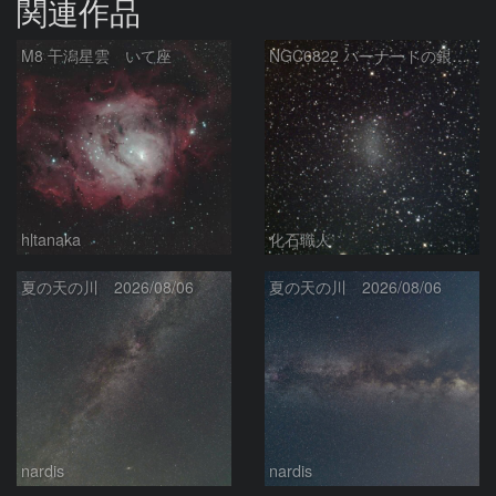
関連作品
M8 干潟星雲 いて座
NGC6822 バーナードの銀河 いて座
hltanaka
化石職人
夏の天の川 2026/08/06
夏の天の川 2026/08/06
nardis
nardis