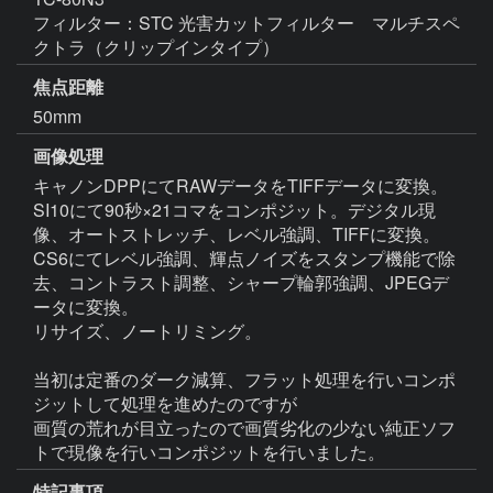
フィルター：STC 光害カットフィルター　マルチスペ
クトラ（クリップインタイプ）
焦点距離
50mm
画像処理
キャノンDPPにてRAWデータをTIFFデータに変換。

SI10にて90秒×21コマをコンポジット。デジタル現
像、オートストレッチ、レベル強調、TIFFに変換。

CS6にてレベル強調、輝点ノイズをスタンプ機能で除
去、コントラスト調整、シャープ輪郭強調、JPEGデ
ータに変換。

リサイズ、ノートリミング。

当初は定番のダーク減算、フラット処理を行いコンポ
ジットして処理を進めたのですが

画質の荒れが目立ったので画質劣化の少ない純正ソフ
特記事項