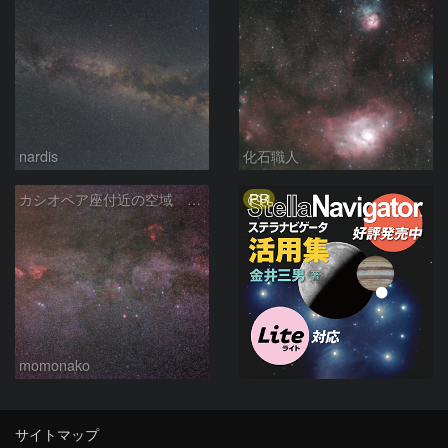
nardis
化石職人
PR
カシオペア座付近の空域 260720
momonako
サイトマップ