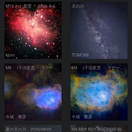
M16 わし星雲 2026-8-6
天の川
ktom
TOMO88
M8 (干潟星雲 ・ ラグーン（Lagoon）星雲)
M8 (干潟星雲 ・ ラグーン（Lagoon）星雲)
今城 雅彦
今城 雅彦
夏の天の川 2026/08/05
M8 M20 M21 NGC6559 猫の手星雲 いて座