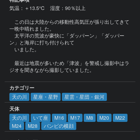
気温：＋13.5℃　湿度：90％以上

　この日は大陸からの移動性高気圧が張り出してきて
一晩中晴れました。

　太平洋の荒波が豪快に「ダッパーン」「ダッパー
ン」と海岸に打ち付けられて

　いました。

　最近は地震が多いため「津波」を警戒し撮影中はラ
ジオを聞きながら撮影していました。

カテゴリー
天の川
星座・星野
星雲・星団・銀河
天体
天の川
いて座
M16
M17
M8
M20
M22
M24
M28
バンビの横顔