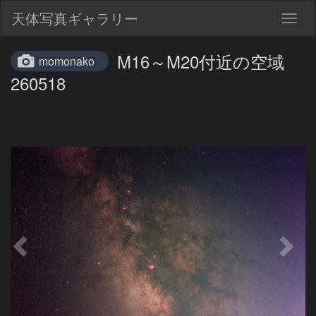
天体写真ギャラリー
Togg
navig
M16～M20付近の空域
momonako
260518