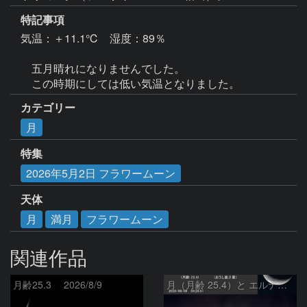
特記事項
気温：＋11.1℃　湿度：89％

　五月晴れになりませんでした。

カテゴリー
月
特集
2026年5月2日 フラワームーン
天体
月
満月
フラワームーン
関連作品
月齢25.3 2026/8/9
月（月齢 25.4）と エルナト（おうし座β星）