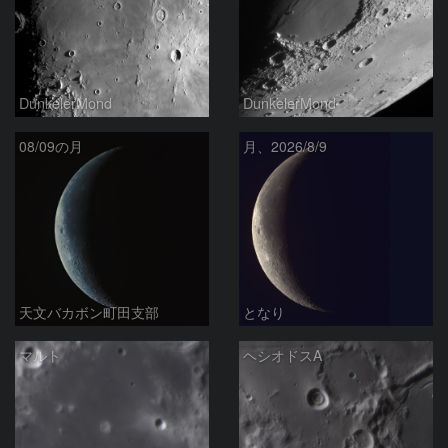
DunkelerMond
DunkelerMond
08/09の月
月、2026/8/9
天文バカボン町田支部
となり
マルト
ヘシオドスA