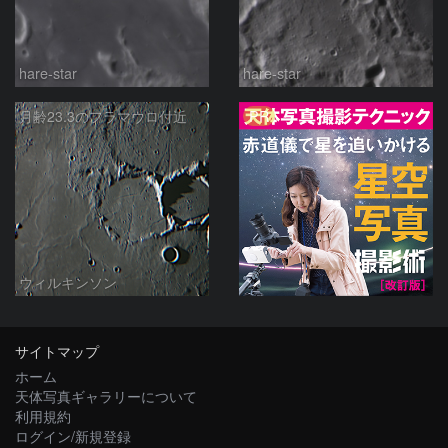
hare-star
hare-star
PR
月齢23.3のフラマウロ付近
ウィルキンソン
サイトマップ
ホーム
天体写真ギャラリーについて
利用規約
ログイン/新規登録