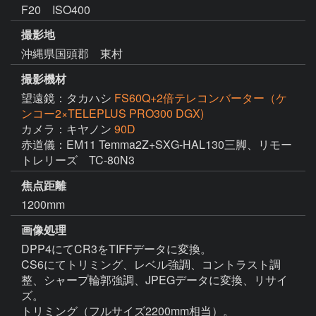
F20 ISO400
撮影地
沖縄県国頭郡 東村
撮影機材
望遠鏡：タカハシ
FS60Q+2倍テレコンバーター（ケ
ンコー2×TELEPLUS PRO300 DGX)
カメラ：キヤノン
90D
赤道儀：EM11 Temma2Z+SXG-HAL130三脚、リモー
トレリーズ　TC-80N3
焦点距離
1200mm
画像処理
DPP4にてCR3をTIFFデータに変換。

CS6にてトリミング、レベル強調、コントラスト調
整、シャープ輪郭強調、JPEGデータに変換、リサイ
ズ。
