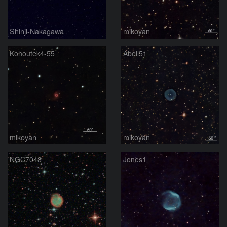
Shinji-Nakagawa
mikoyan
Kohoutek4-55
Abell51
mikoyan
mikoyan
NGC7048
Jones1