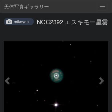
天体写真ギャラリー
Togg
navig
NGC2392 エスキモー星雲
mikoyan