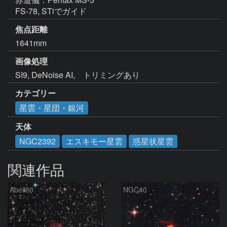
焦点距離
1641mm
画像処理
カテゴリー
星雲・星団・銀河
天体
NGC2392
エスキモー星雲
惑星状星雲
関連作品
Abell80
NGC40