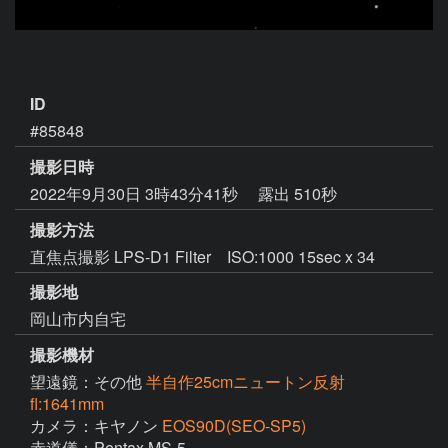
ID
#85848
撮影日時
2022年9月30日 3時43分41秒
露出 510秒
撮影方法
直焦点撮影 LPS-D1 Filter ISO:1000 15sec x 34
撮影地
岡山市内自宅
撮影機材
望遠鏡：その他
半自作25cmニュートン反射
fl:1641mm
カメラ：キヤノン
EOS90D(SEO-SP5)
赤道儀：Pentax MS-5
