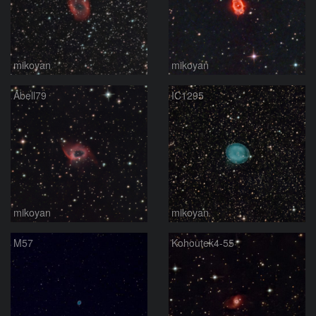
mikoyan
mikoyan
Abell79
IC1295
mikoyan
mikoyan
M57
Kohoutek4-55