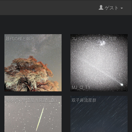
ゲスト
越代の桜と銀河
スバルとラブジョイ彗星
MJ_Q_TY
MJ_Q_TY
海を照らす流星（見直し版）
双子座流星群