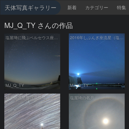
天体写真ギャラリー
新着
カテゴリー
特集
MJ_Q_TY さんの作品
塩屋埼に飛ぶペルセウス座流星
2016年しぶんぎ座流星（塩屋埼）
MJ_Q_TY
MJ_Q_TY
双子座流星群（塩屋埼）
塩屋埼の名月