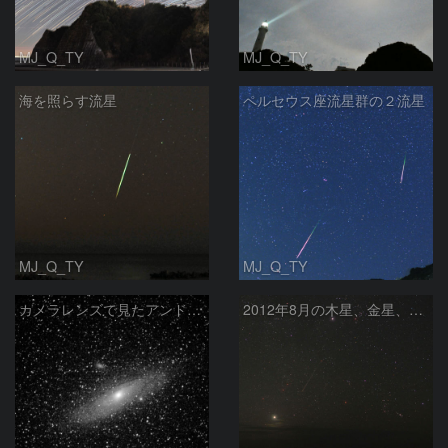
MJ_Q_TY
MJ_Q_TY
海を照らす流星
ペルセウス座流星群の２流星
MJ_Q_TY
MJ_Q_TY
カメラレンズで見たアンドロメダ銀河
2012年8月の木星、金星、オリオン