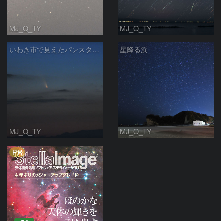
MJ_Q_TY
MJ_Q_TY
いわき市で見えたパンスターズ彗星
星降る浜
MJ_Q_TY
MJ_Q_TY
PR