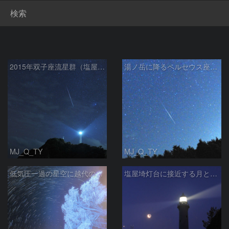
検索
2015年双子座流星群（塩屋埼）
湯ノ岳に降るペルセウス座流星
MJ_Q_TY
MJ_Q_TY
低気圧一過の星空に越代の桜満開
塩屋埼灯台に接近する月と金星