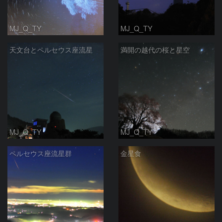
MJ_Q_TY
MJ_Q_TY
天文台とペルセウス座流星
満開の越代の桜と星空
MJ_Q_TY
MJ_Q_TY
ペルセウス座流星群
金星食