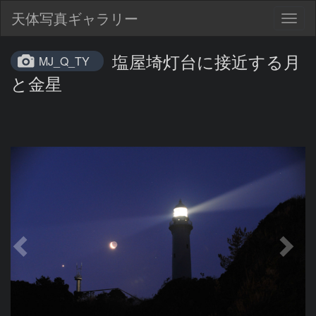
天体写真ギャラリー
Togg
navig
塩屋埼灯台に接近する月
MJ_Q_TY
と金星