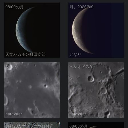
08/09の月
月、2026/8/9
天文バカボン町田支部
となり
マルト
ヘシオドスA
hare-star
hare-star
月齢23.3のフラマウロ付近
08/08の月