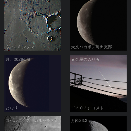
ウィルキンソン
天文バカボン町田支部
月、2026/8/8
★金星の入り★
となり
（＾０＾）コメト
コペルニクス、カルパチア山脈付近
月齢23.3