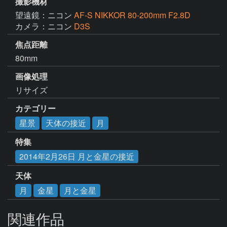
撮影機材
望遠鏡：ニコン
AF-S NIKKOR 80-200mm F2.8D
カメラ：ニコン
D3S
焦点距離
80mm
画像処理
リサイズ
カテゴリー
星景
天体の接近
月
特集
2014年2月26日 月と金星の接近
天体
月
金星
月と金星
関連作品